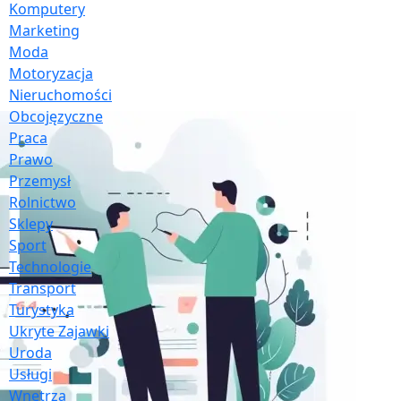
Komputery
Marketing
Moda
Motoryzacja
Nieruchomości
Obcojęzyczne
Praca
Prawo
Przemysł
Rolnictwo
Sklepy
Sport
Technologie
Transport
Turystyka
Ukryte Zajawki
Uroda
Usługi
Wnętrza