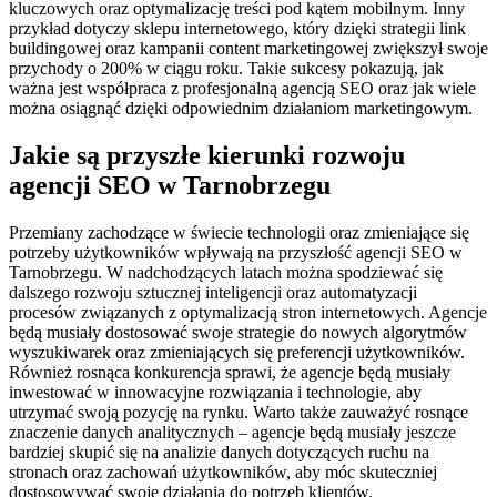
kluczowych oraz optymalizację treści pod kątem mobilnym. Inny
przykład dotyczy sklepu internetowego, który dzięki strategii link
buildingowej oraz kampanii content marketingowej zwiększył swoje
przychody o 200% w ciągu roku. Takie sukcesy pokazują, jak
ważna jest współpraca z profesjonalną agencją SEO oraz jak wiele
można osiągnąć dzięki odpowiednim działaniom marketingowym.
Jakie są przyszłe kierunki rozwoju
agencji SEO w Tarnobrzegu
Przemiany zachodzące w świecie technologii oraz zmieniające się
potrzeby użytkowników wpływają na przyszłość agencji SEO w
Tarnobrzegu. W nadchodzących latach można spodziewać się
dalszego rozwoju sztucznej inteligencji oraz automatyzacji
procesów związanych z optymalizacją stron internetowych. Agencje
będą musiały dostosować swoje strategie do nowych algorytmów
wyszukiwarek oraz zmieniających się preferencji użytkowników.
Również rosnąca konkurencja sprawi, że agencje będą musiały
inwestować w innowacyjne rozwiązania i technologie, aby
utrzymać swoją pozycję na rynku. Warto także zauważyć rosnące
znaczenie danych analitycznych – agencje będą musiały jeszcze
bardziej skupić się na analizie danych dotyczących ruchu na
stronach oraz zachowań użytkowników, aby móc skuteczniej
dostosowywać swoje działania do potrzeb klientów.