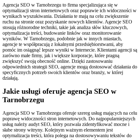
Agencja SEO w Tarnobrzegu to firma specjalizująca się w
optymalizacji stron internetowych oraz poprawie ich widoczności w
wynikach wyszukiwania. Działania te mają na celu zwiększenie
ruchu na stronie oraz pozyskanie nowych klientów. Agencje SEO
stosują różnorodne techniki, takie jak analiza słów kluczowych,
optymalizacja treści, budowanie linków oraz monitorowanie
wyników. W Tarnobrzegu, podobnie jak w innych miastach,
agencje te współpracują z lokalnymi przedsiębiorstwami, aby
pomóc im osiągnąć lepsze wyniki w Internecie. Klientami agencji są
zarówno małe firmy, jak i większe korporacje, które pragną
zwiększyć swoją obecność online. Dzięki zastosowaniu
odpowiednich strategii SEO, agencje mogą dostosować działania do
specyficznych potrzeb swoich klientów oraz branży, w której
działają.
Jakie usługi oferuje agencja SEO w
Tarnobrzegu
Agencja SEO w Tarnobrzegu oferuje szereg usług mających na celu
poprawę widoczności stron internetowych. Do najpopularniejszych
usług należy audyt SEO, który pozwala zidentyfikować mocne i
słabe strony witryny. Kolejnym ważnym elementem jest
optymalizacja treści, która polega na dostosowywaniu tekstów do