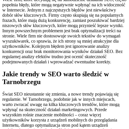
popełnia błędy, które mogą negatywnie wpłynąć na ich widoczność
w Internecie. Jednym z najczęstszych błędów jest niewłaściwy
dobór słów kluczowych. Firmy często skupiają się na popularnych
frazach, które mają dużą konkurencję, zamiast poszukiwać bardziej
niszowych słów kluczowych, które mogą przynieść lepsze wyniki.
Innym powszechnym problemem jest brak optymalizacji treści na
stronie. Wiele firm nie dostosowuje swoich tekstów do wymagań
wyszukiwarek, co sprawia, że ich strony są mniej atrakcyjne dla
użytkowników. Kolejnym błędem jest ignorowanie analizy
konkurencji oraz brak monitorowania wyników działań SEO. Bez
regularnej analizy efektów trudno jest ocenić skuteczność
podejmowanych działań i wprowadzać ewentualne korekty.
Jakie trendy w SEO warto śledzić w
Tarnobrzegu
Świat SEO nieustannie się zmienia, a nowe trendy pojawiają się
regularnie. W Tarnobrzegu, podobnie jak w innych miejscach,
warto zwracać uwagę na kilka kluczowych trendów, które mogą
wpłynąć na skuteczność działań marketingowych. Przede
wszystkim rośnie znaczenie mobilności – coraz więcej
użytkowników korzysta z urządzeń mobilnych do przeglądania
Internetu, dlatego optymalizacja stron pod kątem urządzeń