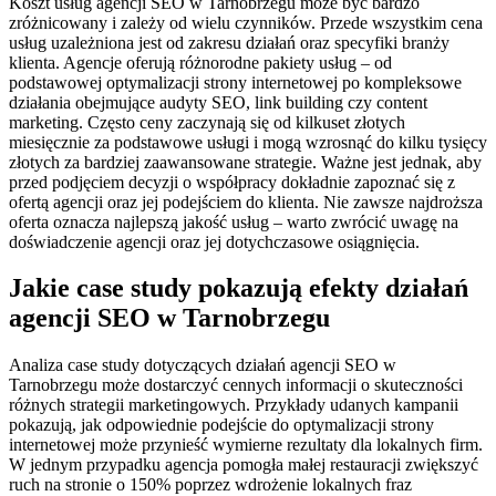
Koszt usług agencji SEO w Tarnobrzegu może być bardzo
zróżnicowany i zależy od wielu czynników. Przede wszystkim cena
usług uzależniona jest od zakresu działań oraz specyfiki branży
klienta. Agencje oferują różnorodne pakiety usług – od
podstawowej optymalizacji strony internetowej po kompleksowe
działania obejmujące audyty SEO, link building czy content
marketing. Często ceny zaczynają się od kilkuset złotych
miesięcznie za podstawowe usługi i mogą wzrosnąć do kilku tysięcy
złotych za bardziej zaawansowane strategie. Ważne jest jednak, aby
przed podjęciem decyzji o współpracy dokładnie zapoznać się z
ofertą agencji oraz jej podejściem do klienta. Nie zawsze najdroższa
oferta oznacza najlepszą jakość usług – warto zwrócić uwagę na
doświadczenie agencji oraz jej dotychczasowe osiągnięcia.
Jakie case study pokazują efekty działań
agencji SEO w Tarnobrzegu
Analiza case study dotyczących działań agencji SEO w
Tarnobrzegu może dostarczyć cennych informacji o skuteczności
różnych strategii marketingowych. Przykłady udanych kampanii
pokazują, jak odpowiednie podejście do optymalizacji strony
internetowej może przynieść wymierne rezultaty dla lokalnych firm.
W jednym przypadku agencja pomogła małej restauracji zwiększyć
ruch na stronie o 150% poprzez wdrożenie lokalnych fraz