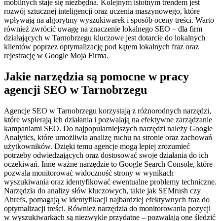
mobilnych staje się niezbędna. Kolejnym istotnym trendem jest
rozwój sztucznej inteligencji oraz uczenia maszynowego, które
wpływają na algorytmy wyszukiwarek i sposób oceny treści. Warto
również zwrócić uwagę na znaczenie lokalnego SEO – dla firm
działających w Tarnobrzegu kluczowe jest dotarcie do lokalnych
klientów poprzez optymalizację pod kątem lokalnych fraz oraz
rejestrację w Google Moja Firma.
Jakie narzędzia są pomocne w pracy
agencji SEO w Tarnobrzegu
Agencje SEO w Tarnobrzegu korzystają z różnorodnych narzędzi,
które wspierają ich działania i pozwalają na efektywne zarządzanie
kampaniami SEO. Do najpopularniejszych narzędzi należy Google
Analytics, które umożliwia analizę ruchu na stronie oraz zachowań
użytkowników. Dzięki temu agencje mogą lepiej zrozumieć
potrzeby odwiedzających oraz dostosować swoje działania do ich
oczekiwań. Inne ważne narzędzie to Google Search Console, które
pozwala monitorować widoczność strony w wynikach
wyszukiwania oraz identyfikować ewentualne problemy techniczne.
Narzędzia do analizy słów kluczowych, takie jak SEMrush czy
Ahrefs, pomagają w identyfikacji najbardziej efektywnych fraz do
optymalizacji treści. Również narzędzia do monitorowania pozycji
w wyszukiwarkach są niezwykle przydatne – pozwalają one śledzić