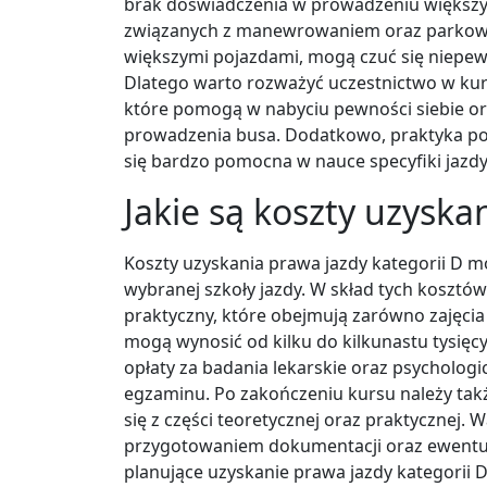
brak doświadczenia w prowadzeniu więks
związanych z manewrowaniem oraz parkowani
większymi pojazdami, mogą czuć się niepew
Dlatego warto rozważyć uczestnictwo w kur
które pomogą w nabyciu pewności siebie o
prowadzenia busa. Dodatkowo, praktyka p
się bardzo pomocna w nauce specyfiki jazd
Jakie są koszty uzyska
Koszty uzyskania prawa jazdy kategorii D m
wybranej szkoły jazdy. W skład tych kosztó
praktyczny, które obejmują zarówno zajęcia
mogą wynosić od kilku do kilkunastu tysię
opłaty za badania lekarskie oraz psycholog
egzaminu. Po zakończeniu kursu należy takż
się z części teoretycznej oraz praktycznej.
przygotowaniem dokumentacji oraz ewentu
planujące uzyskanie prawa jazdy kategorii 