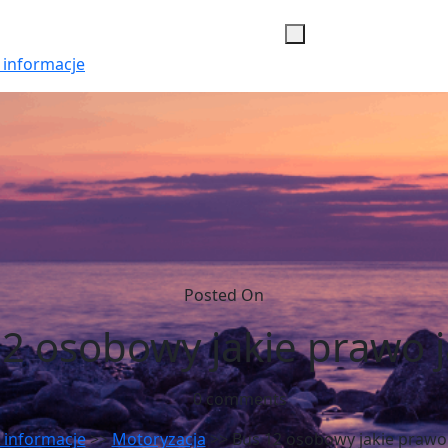
 informacje
Posted On
2 osobowy jakie prawo 
0 comments
 informacje
>>
Motoryzacja
>> Bus 12 osobowy jakie prawo 