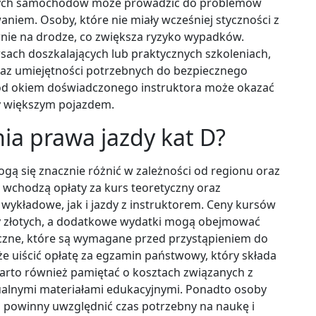
zych samochodów może prowadzić do problemów
em. Osoby, które nie miały wcześniej styczności z
nie na drodze, co zwiększa ryzyko wypadków.
sach doszkalających lub praktycznych szkoleniach,
raz umiejętności potrzebnych do bezpiecznego
od okiem doświadczonego instruktora może okazać
y większym pojazdem.
nia prawa jazdy kat D?
ogą się znacznie różnić w zależności od regionu oraz
w wchodzą opłaty za kurs teoretyczny oraz
 wykładowe, jak i jazdy z instruktorem. Ceny kursów
cy złotych, a dodatkowe wydatki mogą obejmować
iczne, które są wymagane przed przystąpieniem do
e uiścić opłatę za egzamin państwowy, który składa
 Warto również pamiętać o kosztach związanych z
alnymi materiałami edukacyjnymi. Ponadto osoby
D powinny uwzględnić czas potrzebny na naukę i