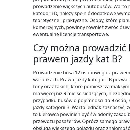
prowadzenie większych autobusów. Warto r
kategorii D, należy spełnić dodatkowe wym
teoretyczne i praktyczne. Osoby, które pl
komercyjnych, powinny również zwrócić uw
ewentualne licencje transportowe.
Czy można prowadzić 
prawem jazdy kat B?
Prowadzenie busa 12 osobowego z prawem ja
warunkach. Prawo jazdy kategorii B pozwal
tony oraz takich, które pomieszczą maksymal
ma więcej niż 9 miejsc siedzących, niezbędn
przypadku busów o pojemności do 9 osób, 
jazdy kategorii B. Warto jednak zaznaczyć, ż
to kierowca powinien być świadomy zasad 
przewozu pasażerów. Oprócz samego prawa j
obsługą większego pojazdu oraz znajomość