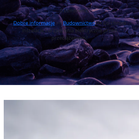
0 comments
Dobre informacje
>>
Budownictwo
>> Co chroni
instalacje i urządzenia elektryczne przed
przeciążeniem?