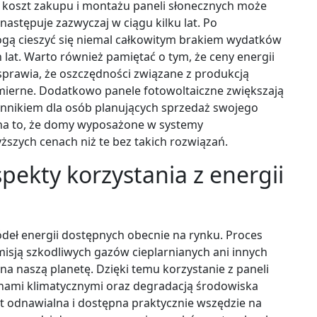
y koszt zakupu i montażu paneli słonecznych może
 następuje zazwyczaj w ciągu kilku lat. Po
gą cieszyć się niemal całkowitym brakiem wydatków
h lat. Warto również pamiętać o tym, że ceny energii
sprawia, że oszczędności związane z produkcją
wymierne. Dodatkowo panele fotowoltaiczne zwiększają
ynnikiem dla osób planujących sprzedaż swojego
 na to, że domy wyposażone w systemy
yższych cenach niż te bez takich rozwiązań.
spekty korzystania z energii
ódeł energii dostępnych obecnie na rynku. Proces
emisją szkodliwych gazów cieplarnianych ani innych
a naszą planetę. Dzięki temu korzystanie z paneli
anami klimatycznymi oraz degradacją środowiska
t odnawialna i dostępna praktycznie wszędzie na