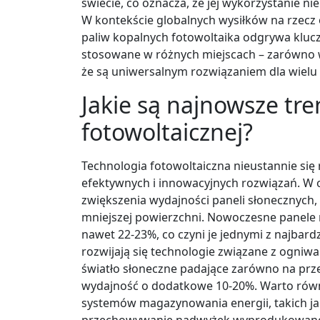
świecie, co oznacza, że jej wykorzystanie 
W kontekście globalnych wysiłków na rzecz 
paliw kopalnych fotowoltaika odgrywa klucz
stosowane w różnych miejscach – zarówno w 
że są uniwersalnym rozwiązaniem dla wielu 
Jakie są najnowsze tre
fotowoltaicznej?
Technologia fotowoltaiczna nieustannie się
efektywnych i innowacyjnych rozwiązań. W o
zwiększenia wydajności paneli słonecznych, 
mniejszej powierzchni. Nowoczesne panele
nawet 22-23%, co czyni je jednymi z najbar
rozwijają się technologie związane z ogniwa
światło słoneczne padające zarówno na przed
wydajność o dodatkowe 10-20%. Warto równ
systemów magazynowania energii, takich jak
przechowywanie nadwyżek wyprodukowanej 