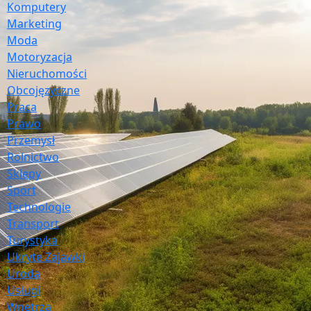
Komputery
Marketing
Moda
Motoryzacja
Nieruchomości
Obcojęzyczne
Praca
Prawo
Przemysł
Rolnictwo
Sklepy
Sport
Technologie
Transport
Turystyka
Ukryte Zajawki
Uroda
Usługi
Wnętrza