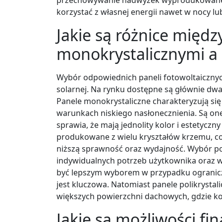
korzystać z własnej energii nawet w nocy l
Jakie są różnice międ
monokrystalicznymi a 
Wybór odpowiednich paneli fotowoltaicznyc
solarnej. Na rynku dostępne są głównie dwa 
Panele monokrystaliczne charakteryzują si
warunkach niskiego nasłonecznienia. Są on
sprawia, że mają jednolity kolor i estetyczny
produkowane z wielu kryształów krzemu, co 
niższą sprawność oraz wydajność. Wybór p
indywidualnych potrzeb użytkownika oraz 
być lepszym wyborem w przypadku ogranicz
jest kluczowa. Natomiast panele polikrysta
większych powierzchni dachowych, gdzie k
Jakie są możliwości fi