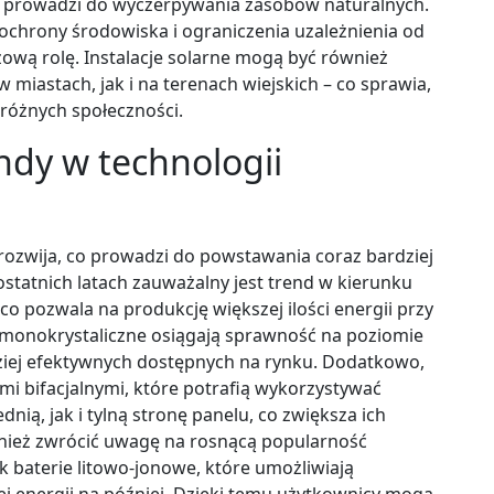
nie prowadzi do wyczerpywania zasobów naturalnych.
ochrony środowiska i ograniczenia uzależnienia od
ową rolę. Instalacje solarne mogą być również
miastach, jak i na terenach wiejskich – co sprawia,
różnych społeczności.
ndy w technologii
 rozwija, co prowadzi do powstawania coraz bardziej
statnich latach zauważalny jest trend w kierunku
co pozwala na produkcję większej ilości energii przy
 monokrystaliczne osiągają sprawność na poziomie
dziej efektywnych dostępnych na rynku. Dodatkowo,
mi bifacjalnymi, które potrafią wykorzystywać
nią, jak i tylną stronę panelu, co zwiększa ich
ież zwrócić uwagę na rosnącą popularność
 baterie litowo-jonowe, które umożliwiają
energii na później. Dzięki temu użytkownicy mogą