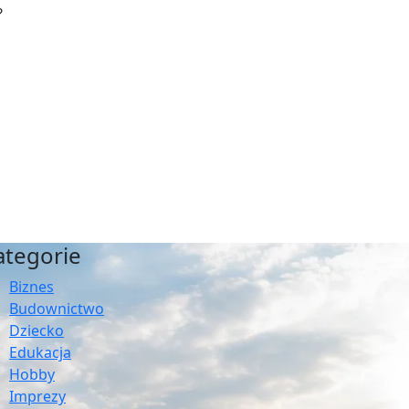
?
ategorie
Biznes
Budownictwo
Dziecko
Edukacja
Hobby
Imprezy