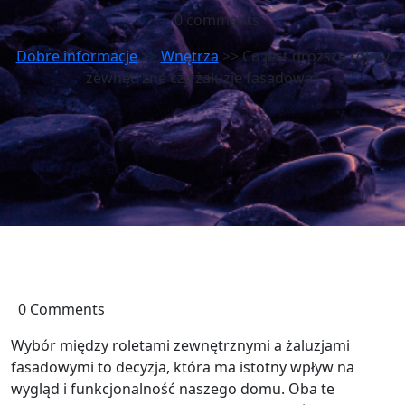
0 comments
Dobre informacje
>>
Wnętrza
>> Co jest droższe rolety
zewnętrzne czy żaluzje fasadowe?
0 Comments
Wybór między roletami zewnętrznymi a żaluzjami
fasadowymi to decyzja, która ma istotny wpływ na
wygląd i funkcjonalność naszego domu. Oba te