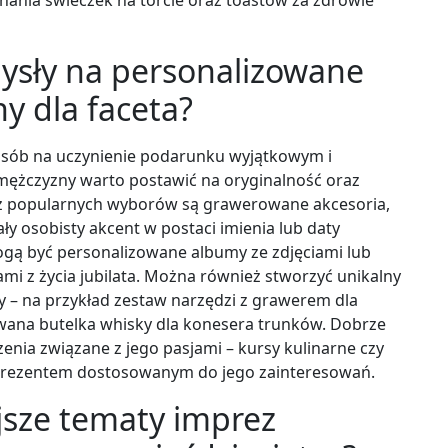
mysły na personalizowane
y dla faceta?
osób na uczynienie podarunku wyjątkowym i
ężczyzny warto postawić na oryginalność oraz
m z popularnych wyborów są grawerowane akcesoria,
ały osobisty akcent w postaci imienia lub daty
gą być personalizowane albumy ze zdjęciami lub
i z życia jubilata. Można również stworzyć unikalny
– na przykład zestaw narzędzi z grawerem dla
wana butelka whisky dla konesera trunków. Dobrze
enia związane z jego pasjami – kursy kulinarne czy
prezentem dostosowanym do jego zainteresowań.
ejsze tematy imprez