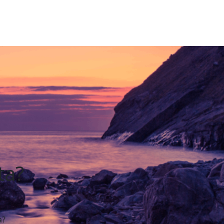
ta?
a?