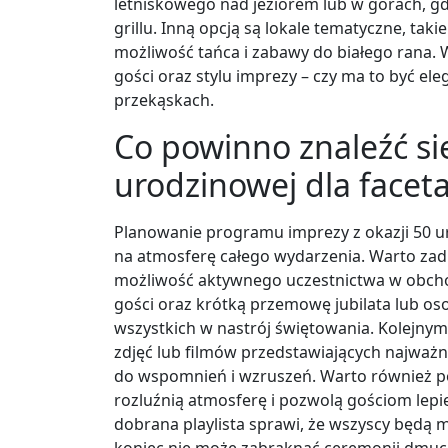
letniskowego nad jeziorem lub w górach, g
grillu. Inną opcją są lokale tematyczne, tak
możliwość tańca i zabawy do białego rana. 
gości oraz stylu imprezy – czy ma to być eleg
przekąskach.
Co powinno znaleźć si
urodzinowej dla facet
Planowanie programu imprezy z okazji 50 u
na atmosferę całego wydarzenia. Warto zadb
możliwość aktywnego uczestnictwa w obch
gości oraz krótką przemowę jubilata lub os
wszystkich w nastrój świętowania. Kolejn
zdjęć lub filmów przedstawiających najważni
do wspomnień i wzruszeń. Warto również po
rozluźnią atmosferę i pozwolą gościom lepi
dobrana playlista sprawi, że wszyscy będą mi
koniec nie może zabraknąć ceremonii dmuch