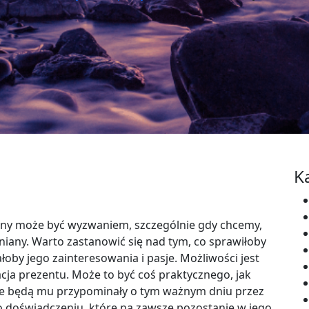
K
zny może być wyzwaniem, szczególnie gdy chcemy,
iany. Warto zastanowić się nad tym, co sprawiłoby
oby jego zainteresowania i pasje. Możliwości jest
acja prezentu. Może to być coś praktycznego, jak
óre będą mu przypominały o tym ważnym dniu przez
o doświadczeniu, które na zawsze pozostanie w jego