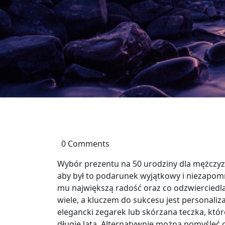
0 Comments
Wybór prezentu na 50 urodziny dla mężczy
aby był to podarunek wyjątkowy i niezapomn
mu największą radość oraz co odzwierciedlał
wiele, a kluczem do sukcesu jest personaliz
elegancki zegarek lub skórzana teczka, kt
długie lata. Alternatywnie można pomyśleć 