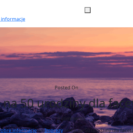
 informacje
Posted On
 na 50 urodziny dla face
0 comments
obre informacje
>>
Imprezy
>> Co na 50 urodziny dla facet