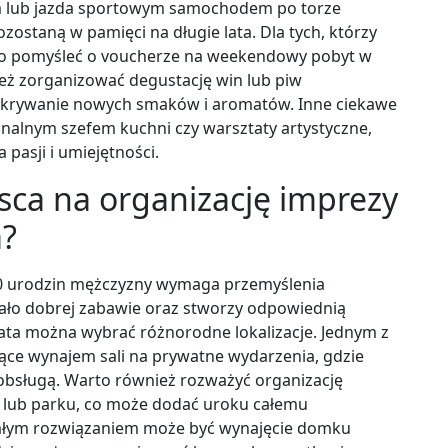
 lub jazda sportowym samochodem po torze
ostaną w pamięci na długie lata. Dla tych, którzy
rto pomyśleć o voucherze na weekendowy pobyt w
eż zorganizować degustację win lub piw
 odkrywanie nowych smaków i aromatów. Inne ciekawe
nalnym szefem kuchni czy warsztaty artystyczne,
pasji i umiejętności.
jsca na organizację imprezy
a?
50 urodzin mężczyzny wymaga przemyślenia
jało dobrej zabawie oraz stworzy odpowiednią
ilata można wybrać różnorodne lokalizacje. Jednym z
ące wynajem sali na prywatne wydarzenia, gdzie
obsługą. Warto również rozważyć organizację
e lub parku, co może dodać uroku całemu
nałym rozwiązaniem może być wynajęcie domku