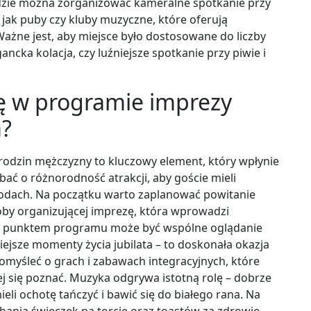
dzie można zorganizować kameralne spotkanie przy
ie jak puby czy kluby muzyczne, które oferują
Ważne jest, aby miejsce było dostosowane do liczby
ancka kolacja, czy luźniejsze spotkanie przy piwie i
ę w programie imprezy
a?
rodzin mężczyzny to kluczowy element, który wpłynie
ać o różnorodność atrakcji, aby goście mieli
odach. Na początku warto zaplanować powitanie
oby organizującej imprezę, która wprowadzi
ym punktem programu może być wspólne oglądanie
ejsze momenty życia jubilata – to doskonała okazja
myśleć o grach i zabawach integracyjnych, które
ej się poznać. Muzyka odgrywa istotną rolę – dobrze
eli ochotę tańczyć i bawić się do białego rana. Na
ania świeczek na torcie oraz toastów za zdrowie