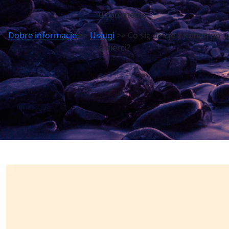
0 comments
Dobre informacje
>>
Usługi
>> Co się dzieje z kotem po
śmierci?