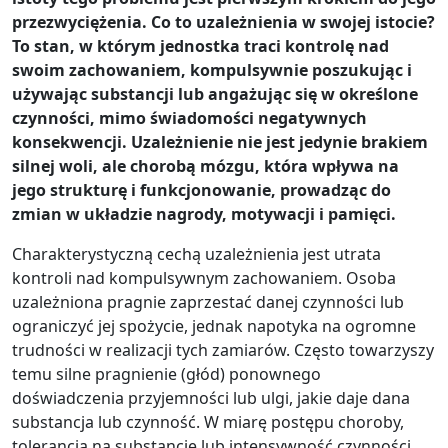
przezwyciężenia. Co to uzależnienia w swojej istocie?
To stan, w którym jednostka traci kontrolę nad
swoim zachowaniem, kompulsywnie poszukując i
używając substancji lub angażując się w określone
czynności, mimo świadomości negatywnych
konsekwencji. Uzależnienie nie jest jedynie brakiem
silnej woli, ale chorobą mózgu, która wpływa na
jego strukturę i funkcjonowanie, prowadząc do
zmian w układzie nagrody, motywacji i pamięci.
Charakterystyczną cechą uzależnienia jest utrata
kontroli nad kompulsywnym zachowaniem. Osoba
uzależniona pragnie zaprzestać danej czynności lub
ograniczyć jej spożycie, jednak napotyka na ogromne
trudności w realizacji tych zamiarów. Często towarzyszy
temu silne pragnienie (głód) ponownego
doświadczenia przyjemności lub ulgi, jakie daje dana
substancja lub czynność. W miarę postępu choroby,
tolerancja na substancję lub intensywność czynności