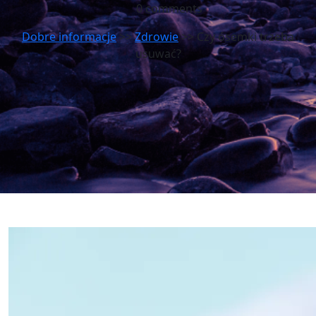
0 comments
Dobre informacje
>>
Zdrowie
>> Czy ósemki trzeba
usuwać?