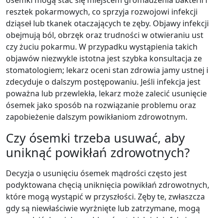
resztek pokarmowych, co sprzyja rozwojowi infekcji
dziąseł lub tkanek otaczających te zęby. Objawy infekcji
obejmują ból, obrzęk oraz trudności w otwieraniu ust
czy żuciu pokarmu. W przypadku wystąpienia takich
objawów niezwykle istotna jest szybka konsultacja ze
stomatologiem; lekarz oceni stan zdrowia jamy ustnej i
zdecyduje o dalszym postępowaniu. Jeśli infekcja jest
poważna lub przewlekła, lekarz może zalecić usunięcie
ósemek jako sposób na rozwiązanie problemu oraz
zapobieżenie dalszym powikłaniom zdrowotnym.
Czy ósemki trzeba usuwać, aby
uniknąć powikłań zdrowotnych?
Decyzja o usunięciu ósemek mądrości często jest
podyktowana chęcią uniknięcia powikłań zdrowotnych,
które mogą wystąpić w przyszłości. Zęby te, zwłaszcza
gdy są niewłaściwie wyrżnięte lub zatrzymane, mogą