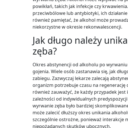
powikłań, takich jak infekcje czy krwawienia
przeciwbólowe lub antybiotyki, ich działani
również pamiętać, że alkohol może prowadz
niekorzystne w okresie rekonwalescencji.
Jak długo należy unik
zęba?
Okres abstynencji od alkoholu po wyrwaniu
gojenia. Wiele osób zastanawia się, jak dł
zabiegu. Zazwyczaj lekarze zalecają abstyne
organizm potrzebuje czasu na regenerację 
również zauważyć, że każdy przypadek jest i
zależności od indywidualnych predyspozycji
wyrwanie zęba było bardziej skomplikowane l
może zalecić dłuższy okres unikania alkoho
szczególnie ostrożne, ponieważ interakcje
niepożądanych skutków ubocznych.