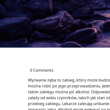
0 Comments
Wyrwanie zęba to zabieg, który może budzić w
można robić po jego przeprowadzeniu. Jedny
takim zabiegu można pić alkohol. Odpowiedź
zależy od wielu czynników, takich jak stan z
przebieg zabiegu. Lekarze zalecają unikanie
wyrwaniu zęba. Alkohol może wpływać na pro