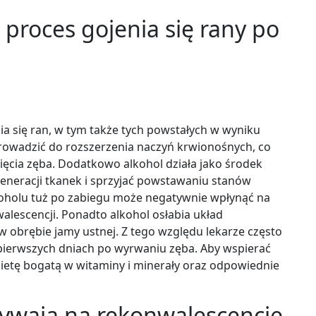
 proces gojenia się rany po
a się ran, w tym także tych powstałych w wyniku
prowadzić do rozszerzenia naczyń krwionośnych, co
ęcia zęba. Dodatkowo alkohol działa jako środek
eneracji tkanek i sprzyjać powstawaniu stanów
lkoholu tuż po zabiegu może negatywnie wpłynąć na
alescencji. Ponadto alkohol osłabia układ
w obrębie jamy ustnej. Z tego względu lekarze często
 pierwszych dniach po wyrwaniu zęba. Aby wspierać
ietę bogatą w witaminy i minerały oraz odpowiednie
pływają na rekonwalescencję