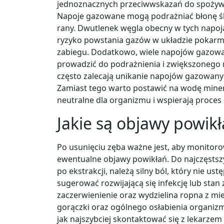
jednoznacznych przeciwwskazań do spożywa
Napoje gazowane mogą podrażniać błonę śl
rany. Dwutlenek węgla obecny w tych napo
ryzyko powstania gazów w układzie pokarm
zabiegu. Dodatkowo, wiele napojów gazowa
prowadzić do podrażnienia i zwiększonego ry
często zalecają unikanie napojów gazowanyc
Zamiast tego warto postawić na wodę minera
neutralne dla organizmu i wspierają proces 
Jakie są objawy powik
Po usunięciu zęba ważne jest, aby monitor
ewentualne objawy powikłań. Do najczęsts
po ekstrakcji, należą silny ból, który nie u
sugerować rozwijającą się infekcję lub stan 
zaczerwienienie oraz wydzielina ropna z mi
gorączki oraz ogólnego osłabienia organiz
jak najszybciej skontaktować się z lekarze