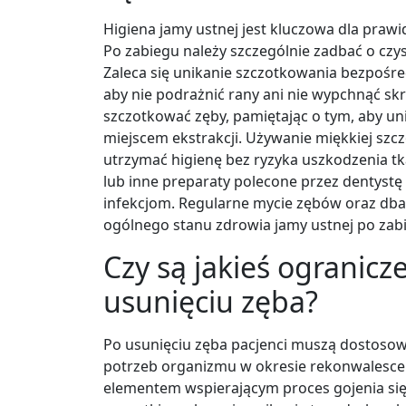
Higiena jamy ustnej jest kluczowa dla prawi
Po zabiegu należy szczególnie zadbać o czyst
Zaleca się unikanie szczotkowania bezpośred
aby nie podrażnić rany ani nie wypchnąć sk
szczotkować zęby, pamiętając o tym, aby un
miejscem ekstrakcji. Używanie miękkiej sz
utrzymać higienę bez ryzyka uszkodzenia tk
lub inne preparaty polecone przez dentystę
infekcjom. Regularne mycie zębów oraz dban
ogólnego stanu zdrowia jamy ustnej po zab
Czy są jakieś ogranicz
usunięciu zęba?
Po usunięciu zęba pacjenci muszą dostosow
potrzeb organizmu w okresie rekonwalescenc
elementem wspierającym proces gojenia się