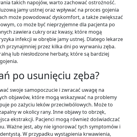
nia takich napojów, warto zachować ostrożność.
uzową jamy ustnej oraz wpływać na proces gojenia
jach może powodować dyskomfort, a także zwiększać
owym, co może być nieprzyjemne dla pacjenta po
nych zawiera cukry oraz kwasy, które mogą
zyka infekcji w obrębie jamy ustnej. Dlatego lekarze
h przynajmniej przez kilka dni po wyrwaniu zęba.
lną lub niesłodzone herbaty, które są bardziej
gojenia.
łań po usunięciu zęba?
ować swoje samopoczucie i zwracać uwagę na
zych objawów, które mogą wskazywać na problemy
stępuje po zażyciu leków przeciwbólowych. Może to
zapalny w okolicy rany. Inne objawy to obrzęk,
ejsca ekstrakcji. Pacjenci mogą również doświadczać
mu. Ważne jest, aby nie ignorować tych symptomów i
m dentystą. W przypadku wystąpienia krwawienia,