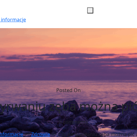
 informacje
Posted On
yrwaniu zęba można pić
0 comments
informacje
>>
Zdrowie
>> Czy po wyrwaniu zęba można pić 