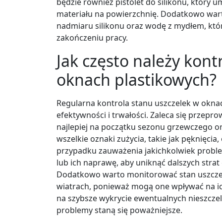
będzie również pistolet do silikonu, który 
materiału na powierzchnię. Dodatkowo wart
nadmiaru silikonu oraz wodę z mydłem, któr
zakończeniu pracy.
Jak często należy kont
oknach plastikowych?
Regularna kontrola stanu uszczelek w oknac
efektywności i trwałości. Zaleca się przepro
najlepiej na początku sezonu grzewczego o
wszelkie oznaki zużycia, takie jak pęknięcia,
przypadku zauważenia jakichkolwiek probl
lub ich naprawę, aby uniknąć dalszych strat
Dodatkowo warto monitorować stan uszczel
wiatrach, ponieważ mogą one wpływać na ic
na szybsze wykrycie ewentualnych nieszczel
problemy staną się poważniejsze.