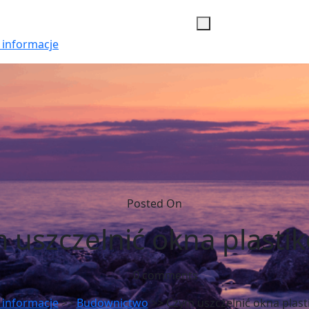
 informacje
Posted On
 uszczelnić okna plasti
0 comments
 informacje
>>
Budownictwo
>> Czym uszczelnić okna plas