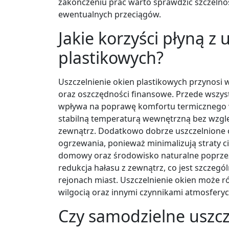
zakończeniu prac warto sprawdzić szczelno
ewentualnych przeciągów.
Jakie korzyści płyną z 
plastikowych?
Uszczelnienie okien plastikowych przynosi wi
oraz oszczędności finansowe. Przede wszyst
wpływa na poprawę komfortu termicznego w
stabilną temperaturą wewnętrzną bez wzgl
zewnątrz. Dodatkowo dobrze uszczelnione o
ogrzewania, ponieważ minimalizują straty c
domowy oraz środowisko naturalne poprzez z
redukcja hałasu z zewnątrz, co jest szczegó
rejonach miast. Uszczelnienie okien może r
wilgocią oraz innymi czynnikami atmosfery
Czy samodzielne uszcz