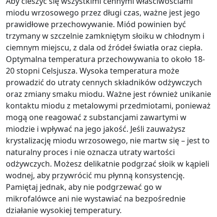
Aby cieszyć się wszystkimi cennymi właściwościami
miodu wrzosowego przez długi czas, ważne jest jego
prawidłowe przechowywanie. Miód powinien być
trzymany w szczelnie zamkniętym słoiku w chłodnym i
ciemnym miejscu, z dala od źródeł światła oraz ciepła.
Optymalna temperatura przechowywania to około 18-
20 stopni Celsjusza. Wysoka temperatura może
prowadzić do utraty cennych składników odżywczych
oraz zmiany smaku miodu. Ważne jest również unikanie
kontaktu miodu z metalowymi przedmiotami, ponieważ
mogą one reagować z substancjami zawartymi w
miodzie i wpływać na jego jakość. Jeśli zauważysz
krystalizację miodu wrzosowego, nie martw się – jest to
naturalny proces i nie oznacza utraty wartości
odżywczych. Możesz delikatnie podgrzać słoik w kąpieli
wodnej, aby przywrócić mu płynną konsystencję.
Pamiętaj jednak, aby nie podgrzewać go w
mikrofalówce ani nie wystawiać na bezpośrednie
działanie wysokiej temperatury.