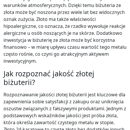
warunków atmosferycznych. Dzięki temu biżuteria ze
złota może być noszona przez wiele lat bez widocznych
oznak zużycia. Złoto ma także właściwości
hipoalergiczne, co oznacza, że rzadko wywołuje reakcje
alergiczne u osób noszących je na skórze. Dodatkowo
inwestycja w biżuterię ze złota może być korzystna
finansowo – w miarę upływu czasu wartość tego metalu
często rośnie, co czyni go atrakcyjnym aktywem
inwestycyjnym.
Jak rozpoznać jakość złotej
biżuterii?
Rozpoznawanie jakości złotej biżuterii jest kluczowe dla
zapewnienia sobie satysfakcji z zakupu oraz uniknięcia
oszustw związanych z fałszywymi produktami. Jednym z
podstawowych wskaźników jakości jest próba złota,
która określa zawartość czystego metalu w stopie.
Złoto 24-karatowe to czyste złoto bez dodatków innych