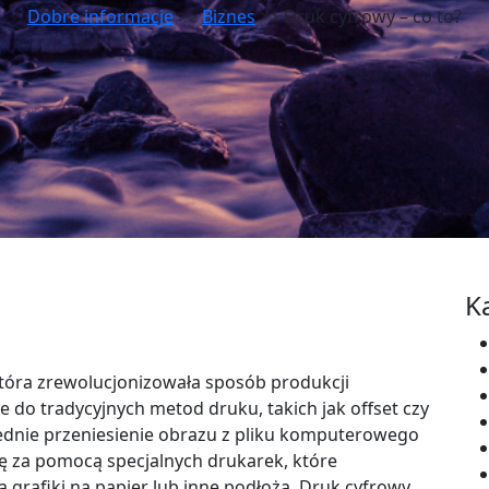
Dobre informacje
>>
Biznes
>> Druk cyfrowy – co to?
K
tóra zrewolucjonizowała sposób produkcji
do tradycyjnych metod druku, takich jak offset czy
ednie przeniesienie obrazu z pliku komputerowego
ię za pomocą specjalnych drukarek, które
a grafiki na papier lub inne podłoża. Druk cyfrowy