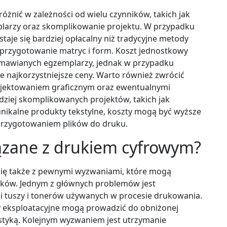
óżnić w zależności od wielu czynników, takich jak
plarzy oraz skomplikowanie projektu. W przypadku
je się bardziej opłacalny niż tradycyjne metody
 przygotowanie matryc i form. Koszt jednostkowy
amawianych egzemplarzy, jednak w przypadku
je najkorzystniejsze ceny. Warto również zwrócić
ojektowaniem graficznym oraz ewentualnymi
ziej skomplikowanych projektów, takich jak
nikalne produkty tekstylne, koszty mogą być wyższe
 przygotowaniem plików do druku.
ązane z drukiem cyfrowym?
 się także z pewnymi wyzwaniami, które mogą
uków. Jednym z głównych problemów jest
i tuszy i tonerów używanych w procesie drukowania.
ły eksploatacyjne mogą prowadzić do obniżonej
styką. Kolejnym wyzwaniem jest utrzymanie