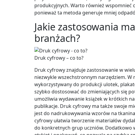
produkcyjnych. Warto również wspomnieć o
ponieważ ta metoda generuje mniej odpadów 
Jakie zastosowania ma
branżach?
Druk cyfrowy – co to?
Druk cyfrowy znajduje zastosowanie w wielu
niezwykle wszechstronnym narzędziem. W re
wykorzystywany do produkcji ulotek, plaka
szybko dostosować do zmieniających się po
umożliwia wydawanie książek w krótkich na
publikacje. Druk cyfrowy ma także swoje m
jest do nadrukowywania wzorów na tkanina
cyfrowy ułatwia tworzenie materiałów dy
do konkretnych grup uczniów. Dodatkowo wi
etykiet i opakowań, co pozwala na szybką 