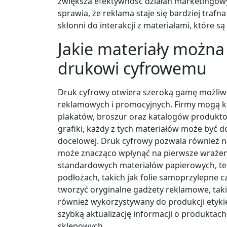
zwiększa efektywność działań marketingowy
sprawia, że reklama staje się bardziej trafna
skłonni do interakcji z materiałami, które 
Jakie materiały można
drukowi cyfrowemu
Druk cyfrowy otwiera szeroką gamę możliwo
reklamowych i promocyjnych. Firmy mogą kor
plakatów, broszur oraz katalogów produktow
grafiki, każdy z tych materiałów może być 
docelowej. Druk cyfrowy pozwala również n
może znacząco wpłynąć na pierwsze wrażen
standardowych materiałów papierowych, tec
podłożach, takich jak folie samoprzylepne c
tworzyć oryginalne gadżety reklamowe, takie 
również wykorzystywany do produkcji etyk
szybką aktualizację informacji o produktac
sklepowych.