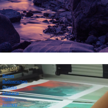
ategorie
Biznes
Budownictwo
Dziecko
Edukacja
Hobby
Imprezy