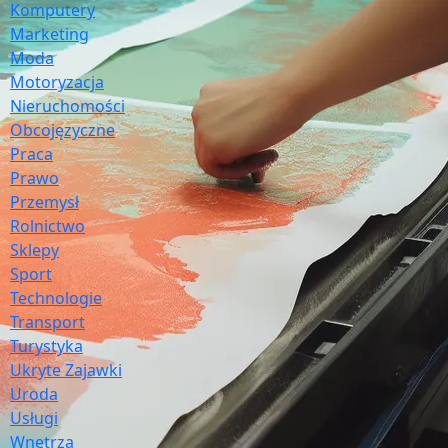
Komputery
Marketing
Moda
Motoryzacja
Nieruchomości
Obcojęzyczne
Praca
Prawo
Przemysł
Rolnictwo
Sklepy
Sport
Technologie
Transport
Turystyka
Ukryte Zajawki
Uroda
Usługi
Wnętrza