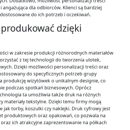
ch. Dodatkowo, możliwość personalizacji treści
 i angażująca dla odbiorców. Klienci są bardziej
są dostosowane do ich potrzeb i oczekiwań.
 produkować dzięki
ści w zakresie produkcji różnorodnych materiałów
zystać z tej technologii do tworzenia ulotek,
ych. Dzięki możliwości personalizacji treści oraz
dostosowany do specyficznych potrzeb grupy
a produkcję wizytówek o unikalnym designie, co
ie podczas spotkań biznesowych. Oprócz
hnologia ta umożliwia także druk na różnych
zy materiały tekstylne. Dzięki temu firmy mogą
jak torby, koszulki czy naklejki. Druk cyfrowy jest
iet produktowych oraz opakowań, co pozwala na
h oraz ich atrakcyjne zaprezentowanie na półkach