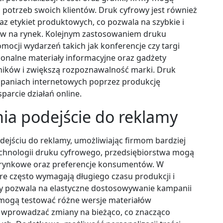
potrzeb swoich klientów. Druk cyfrowy jest również
z etykiet produktowych, co pozwala na szybkie i
 na rynek. Kolejnym zastosowaniem druku
mocji wydarzeń takich jak konferencje czy targi
nalne materiały informacyjne oraz gadżety
ników i zwiększą rozpoznawalność marki. Druk
mpaniach internetowych poprzez produkcję
sparcie działań online.
nia podejście do reklamy
jściu do reklamy, umożliwiając firmom bardziej
technologii druku cyfrowego, przedsiębiorstwa mogą
y rynkowe oraz preferencje konsumentów. W
re często wymagają długiego czasu produkcji i
y pozwala na elastyczne dostosowywanie kampanii
 mogą testować różne wersje materiałów
i wprowadzać zmiany na bieżąco, co znacząco