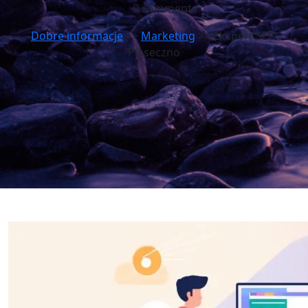
0 comments
Dobre informacje
>>
Marketing
>> Ekspert SEO
Piaseczno