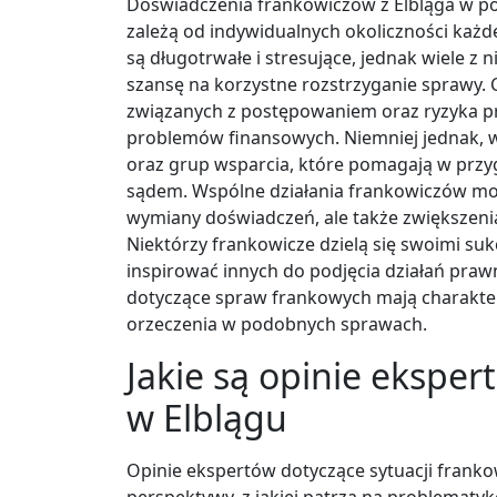
Doświadczenia frankowiczów z Elbląga w p
zależą od indywidualnych okoliczności każd
są długotrwałe i stresujące, jednak wiele z 
szansę na korzystne rozstrzyganie sprawy. 
związanych z postępowaniem oraz ryzyka p
problemów finansowych. Niemniej jednak, 
oraz grup wsparcia, które pomagają w przy
sądem. Wspólne działania frankowiczów mogą
wymiany doświadczeń, ale także zwiększenia 
Niektórzy frankowicze dzielą się swoimi s
inspirować innych do podjęcia działań praw
dotyczące spraw frankowych mają charakte
orzeczenia w podobnych sprawach.
Jakie są opinie ekspe
w Elblągu
Opinie ekspertów dotyczące sytuacji franko
perspektywy, z jakiej patrzą na problematyk