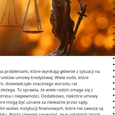
ma problemami, które wynikają głównie z sytuacji na
runków umowy kredytowej. Wiele osób, które
ch, doświadczyło znacznego wzrostu rat
łotego. To sprawia, że wiele rodzin zmaga się z
stresu i niepewności. Dodatkowo, niektóre umowy
óre mogą być uznane za nieważne przez sądy.
lni wobec instytucji finansowych, które nie zawsze są
ytu. Warto również zauważyć, że w ostatnich latach