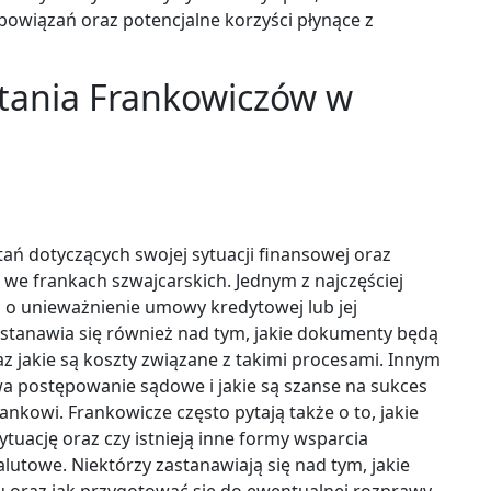
bowiązań oraz potencjalne korzyści płynące z
pytania Frankowiczów w
ań dotyczących swojej sytuacji finansowej oraz
 we frankach szwajcarskich. Jednym z najczęściej
ć o unieważnienie umowy kredytowej lub jej
astanawia się również nad tym, jakie dokumenty będą
z jakie są koszty związane z takimi procesami. Innym
rwa postępowanie sądowe i jakie są szanse na sukces
kowi. Frankowicze często pytają także o to, jakie
tuację oraz czy istnieją inne formy wsparcia
lutowe. Niektórzy zastanawiają się nad tym, jakie
 oraz jak przygotować się do ewentualnej rozprawy.