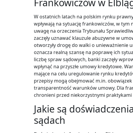
Frankowiczów w Elblą
W ostatnich latach na polskim rynku prawny
wpływają na sytuację frankowiczów, w tym 
uwagę na orzeczenia Trybunału Sprawiedliwo
zaczęły uznawać klauzule abuzywne w umow
otworzyły drogę do walki o unieważnienie 
oznacza realną szansę na poprawę ich sytua
liczbę spraw sądowych, banki zaczęły wpro
wpłynąć na przyszłe umowy kredytowe. Wart
mające na celu uregulowanie rynku kredy
przepisy mogą obejmować m.in. obowiązek 
transparentność warunków umowy. Dla frank
chronieni przed niekorzystnymi praktykami 
Jakie są doświadczeni
sądach