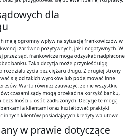
i sądowych dla
gu
ch mają ogromny wpływ na sytuację frankowiczów w
kwencji zarówno pozytywnych, jak i negatywnych. W
j przez sąd, frankowicze mogą odzyskać nadpłacone
bec banku. Taka decyzja może przynieść ulgę
rozdziału życia bez ciężaru długu. Z drugiej strony
ływać się od takich wyroków lub podejmować inne
teresów. Warto również zauważyć, że nie wszystkie
czów; czasami sądy mogą orzekać na korzyść banku,
ia bezsilności u osób zadłużonych. Decyzje te mogą
 bankami a klientami oraz kształtować praktyki
c innych klientów posiadających kredyty walutowe.
iany w prawie dotyczące