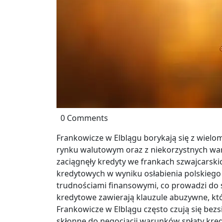
0 Comments
Frankowicze w Elblągu borykają się z wielo
rynku walutowym oraz z niekorzystnych wa
zaciągnęły kredyty we frankach szwajcarski
kredytowych w wyniku osłabienia polskiego z
trudnościami finansowymi, co prowadzi do 
kredytowe zawierają klauzule abuzywne, kt
Frankowicze w Elblągu często czują się bezsi
skłonne do negocjacji warunków spłaty kred