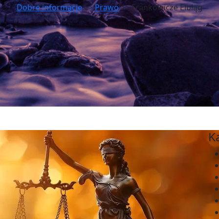
Dobre informacje
>>
Prawo
>> Frankowicze Elbląg
K