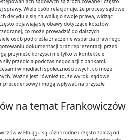
ostępowaniach sądowych są zróżnicowane i często
ej sprawy. Wiele osób relacjonuje, że procesy sądowe
nich decyduje się na walkę o swoje prawa, widząc
Często pojawiają się obawy dotyczące kosztów
rzegranej, co może prowadzić do dalszych
wiele osób podkreśla znaczenie wsparcia prawnego
gotowaniu dokumentacji oraz reprezentacji przed
 przynieść korzyści nie tylko w kontekście
siły przebicia podczas negocjacji z bankami.
ukcesami w mediach społecznościowych, co może
nych. Ważne jest również to, że wyroki sądowe
r precedensowy i mogą wpływać na przyszłe
rtów na temat Frankowiczów
wiczów w Elblągu są różnorodne i często zależą od
ę kredytów walutowych. Prawnicy specjalizujący się