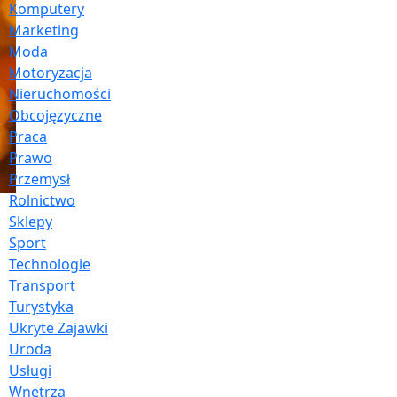
Komputery
Marketing
Moda
Motoryzacja
Nieruchomości
Obcojęzyczne
Praca
Prawo
Przemysł
Rolnictwo
Sklepy
Sport
Technologie
Transport
Turystyka
Ukryte Zajawki
Uroda
Usługi
Wnętrza