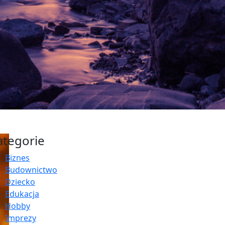
ategorie
Biznes
Budownictwo
Dziecko
Edukacja
Hobby
Imprezy