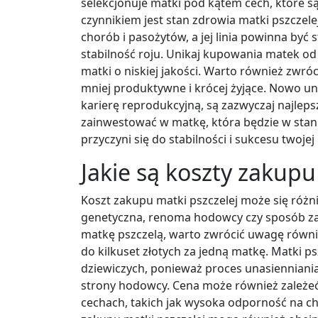
selekcjonuje matki pod kątem cech, które są
czynnikiem jest stan zdrowia matki pszcze
chorób i pasożytów, a jej linia powinna być
stabilność roju. Unikaj kupowania matek o
matki o niskiej jakości. Warto również zwr
mniej produktywne i krócej żyjące. Nowo un
karierę reprodukcyjną, są zazwyczaj najle
zainwestować w matkę, która będzie w stan
przyczyni się do stabilności i sukcesu twojej 
Jakie są koszty zakupu
Koszt zakupu matki pszczelej może się różnić
genetyczna, renoma hodowcy czy sposób zaku
matkę pszczelą, warto zwrócić uwagę równie
do kilkuset złotych za jedną matkę. Matki 
dziewiczych, ponieważ proces unasienniani
strony hodowcy. Cena może również zależeć 
cechach, takich jak wysoka odporność na c