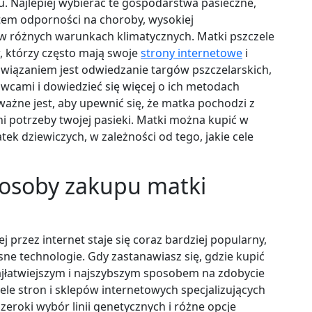
. Najlepiej wybierać te gospodarstwa pasieczne,
tem odporności na choroby, wysokiej
 w różnych warunkach klimatycznych. Matki pszczele
 którzy często mają swoje
strony internetowe
i
związaniem jest odwiedzanie targów pszczelarskich,
cami i dowiedzieć się więcej o ich metodach
ważne jest, aby upewnić się, że matka pochodzi z
ełni potrzeby twojej pasieki. Matki można kupić w
k dziewiczych, w zależności od tego, jakie cele
sposoby zakupu matki
j przez internet staje się coraz bardziej popularny,
ne technologie. Gdy zastanawiasz się, gdzie kupić
ajłatwiejszym i najszybszym sposobem na zdobycie
wiele stron i sklepów internetowych specjalizujących
zeroki wybór linii genetycznych i różne opcje