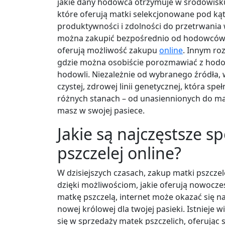
jakie dany hodowca otrzymuje w środowisku
które oferują matki selekcjonowane pod ką
produktywności i zdolności do przetrwania
można zakupić bezpośrednio od hodowców,
oferują możliwość zakupu
online
. Innym ro
gdzie można osobiście porozmawiać z hodow
hodowli. Niezależnie od wybranego źródła, 
czystej, zdrowej linii genetycznej, która sp
różnych stanach – od unasiennionych do mate
masz w swojej pasiece.
Jakie są najczęstsze 
pszczelej online?
W dzisiejszych czasach, zakup matki pszczele
dzięki możliwościom, jakie oferują nowoczes
matkę pszczelą, internet może okazać się n
nowej królowej dla twojej pasieki. Istnieje 
się w sprzedaży matek pszczelich, oferując s