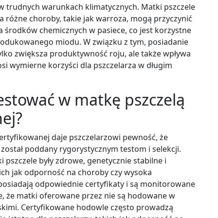
 w trudnych warunkach klimatycznych. Matki pszczele
 różne choroby, takie jak warroza, mogą przyczynić
a środków chemicznych w pasiece, co jest korzystne
 produkowanego miodu. W związku z tym, posiadanie
ylko zwiększa produktywność roju, ale także wpływa
osi wymierne korzyści dla pszczelarza w długim
estować w matkę pszczelą
nej?
ertyfikowanej daje pszczelarzowi pewność, że
 został poddany rygorystycznym testom i selekcji.
 pszczele były zdrowe, genetycznie stabilne i
akich jak odporność na choroby czy wysoka
osiadają odpowiednie certyfikaty i są monitorowane
je, że matki oferowane przez nie są hodowane w
rskimi. Certyfikowane hodowle często prowadzą