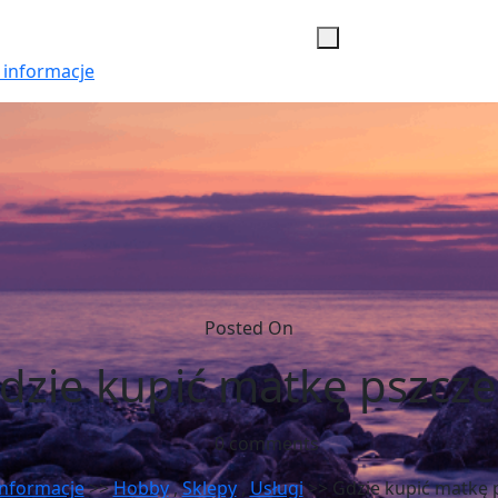
 informacje
Posted On
dzie kupić matkę pszcze
0 comments
informacje
>>
Hobby
,
Sklepy
,
Usługi
>> Gdzie kupić matkę 