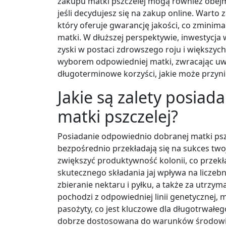
zakupu matki pszczelej mogą również obejm
jeśli decydujesz się na zakup online. Wa
który oferuje gwarancję jakości, co zminima
matki. W dłuższej perspektywie, inwestycja
zyski w postaci zdrowszego roju i większyc
wyborem odpowiedniej matki, zwracając uwag
długoterminowe korzyści, jakie może przyni
Jakie są zalety posia
matki pszczelej?
Posiadanie odpowiednio dobranej matki pszcz
bezpośrednio przekładają się na sukces tw
zwiększyć produktywność kolonii, co przekł
skutecznego składania jaj wpływa na liczebn
zbieranie nektaru i pyłku, a także za utrzy
pochodzi z odpowiedniej linii genetycznej,
pasożyty, co jest kluczowe dla długotrwałeg
dobrze dostosowana do warunków środowisko