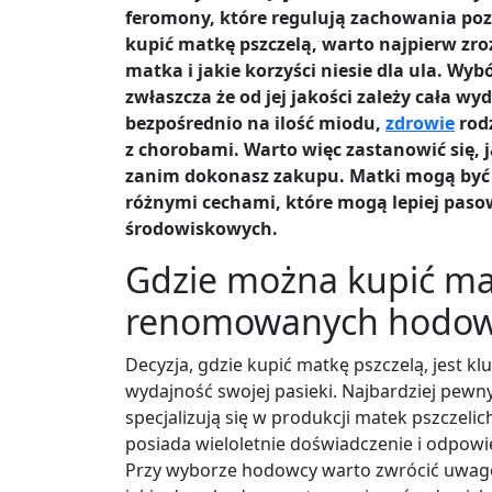
feromony, które regulują zachowania pozos
kupić matkę pszczelą, warto najpierw zr
matka i jakie korzyści niesie dla ula. Wyb
zwłaszcza że od jej jakości zależy cała w
bezpośrednio na ilość miodu,
zdrowie
rodz
z chorobami. Warto więc zastanowić się, j
zanim dokonasz zakupu. Matki mogą być 
różnymi cechami, które mogą lepiej pas
środowiskowych.
Gdzie można kupić ma
renomowanych hodo
Decyzja, gdzie kupić matkę pszczelą, jest k
wydajność swojej pasieki. Najbardziej pe
specjalizują się w produkcji matek pszczelic
posiada wieloletnie doświadczenie i odpowie
Przy wyborze hodowcy warto zwrócić uwagę 