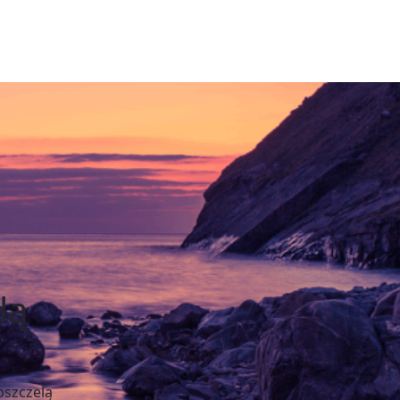
lą
pszczelą