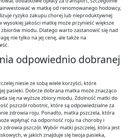
ować dodatkowe opłaty za transport, szczególnie
rto zainwestować w matkę od renomowanego hodowcy,
lizuje ryzyko zakupu chorej lub nieproduktywnej
 w wysokiej jakości matkę może przynieść większe
h zbiorów miodu. Dlatego warto zastanowić się nad
ę nie tylko na jej cenę, ale także na
eść.
dania odpowiednio dobranej
elej niesie ze sobą wiele korzyści, które
ojej pasieki. Dobrze dobrana matka może znacząco
ada się na wyższe zbiory miodu. Zdolność matki do
ość pszczół robotnic, które są odpowiedzialne za
manie zdrowia roju. Ponadto, matka pszczela, która
 może wpłynąć na odporność roju na choroby i
o zdrowia pszczół. Wybór matki pszczelej, która jest
wych, w jakich znajduje się twoja pasieka,