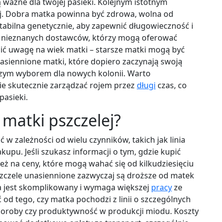
 ważne dla twojej pasieki. Kolejnym istotnym
lej. Dobra matka powinna być zdrowa, wolna od
 stabilna genetycznie, aby zapewnić długowieczność i
d nieznanych dostawców, którzy mogą oferować
ócić uwagę na wiek matki – starsze matki mogą być
asiennione matki, które dopiero zaczynają swoją
pszym wyborem dla nowych kolonii. Warto
ie skutecznie zarządzać rojem przez
długi
czas, co
pasieki.
 matki pszczelej?
 w zależności od wielu czynników, takich jak linia
pu. Jeśli szukasz informacji o tym, gdzie kupić
ż na ceny, które mogą wahać się od kilkudziesięciu
pszczele unasiennione zazwyczaj są droższe od matek
a jest skomplikowany i wymaga większej
pracy
ze
od tego, czy matka pochodzi z linii o szczególnych
horoby czy produktywność w produkcji miodu. Koszty