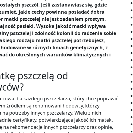
tałych pszczół. Jeśli zastanawiasz się, gdzie
ozumieć, jakie cechy powinna posiadać dobra
ór matki pszczelej nie jest zadaniem prostym,
ydajność pasieki. Wysoka jakość matki wpływa
iny pszczelej i zdolność kolonii do radzenia sobie
akiego rodzaju matki pszczelej potrzebujesz,
hodowane w różnych liniach genetycznych, z
ować do określonych warunków klimatycznych i
tkę pszczelą od
wców?
luczowa dla każdego pszczelarza, który chce poprawić
wnym źródłem są renomowani hodowcy, którzy
h na potrzeby innych pszczelarzy. Wielu z nich
dnie certyfikaty, potwierdzające jakość ich matek.
na rekomendacje innych pszczelarzy oraz opinie,