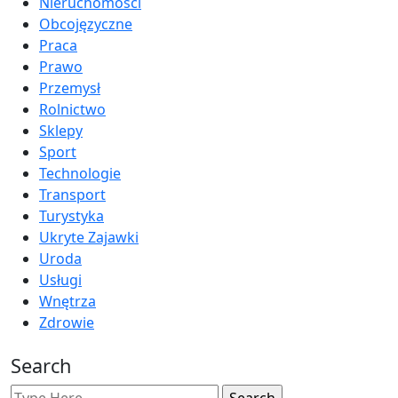
Nieruchomości
Obcojęzyczne
Praca
Prawo
Przemysł
Rolnictwo
Sklepy
Sport
Technologie
Transport
Turystyka
Ukryte Zajawki
Uroda
Usługi
Wnętrza
Zdrowie
Search