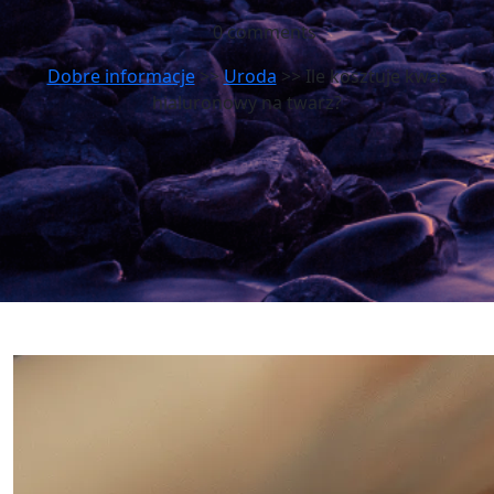
0 comments
Dobre informacje
>>
Uroda
>> Ile kosztuje kwas
hialuronowy na twarz?