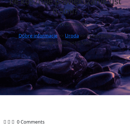
Ile kosztuje powiększanie ust
0,5ml?
0 comments
Dobre informacje
>>
Uroda
>> Ile kosztuje
powiększanie ust 0,5ml?
0 Comments