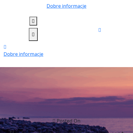
Skip
Dobre informacje
to
content
Dobre informacje
Posted On