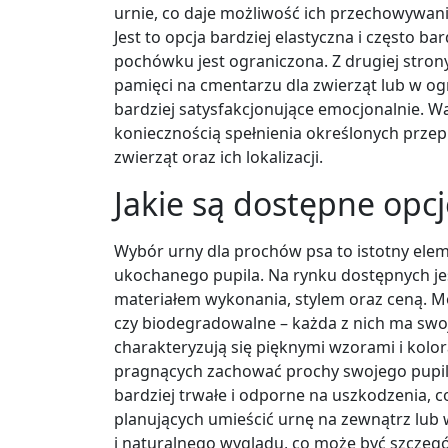
urnie, co daje możliwość ich przechowywan
Jest to opcja bardziej elastyczna i często b
pochówku jest ograniczona. Z drugiej stro
pamięci na cmentarzu dla zwierząt lub w ogr
bardziej satysfakcjonujące emocjonalnie. W
koniecznością spełnienia określonych prz
zwierząt oraz ich lokalizacji.
Jakie są dostępne opc
Wybór urny dla prochów psa to istotny ele
ukochanego pupila. Na rynku dostępnych jest
materiałem wykonania, stylem oraz ceną. M
czy biodegradowalne – każda z nich ma swoj
charakteryzują się pięknymi wzorami i kolo
pragnących zachować prochy swojego pupil
bardziej trwałe i odporne na uszkodzenia, 
planujących umieścić urnę na zewnątrz lub 
i naturalnego wyglądu, co może być szczegó