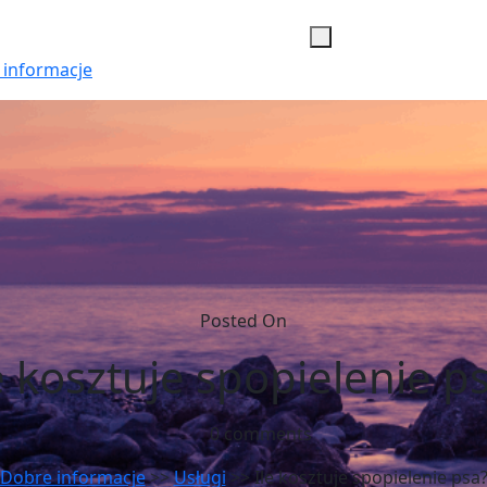
 informacje
Posted On
e kosztuje spopielenie p
0 comments
Dobre informacje
>>
Usługi
>> Ile kosztuje spopielenie psa