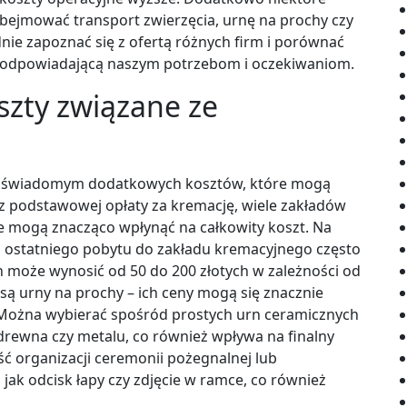
obejmować transport zwierzęcia, urnę na prochy czy
ie zapoznać się z ofertą różnych firm i porównać
iej odpowiadającą naszym potrzebom i oczekiwaniom.
szty związane ze
być świadomym dodatkowych kosztów, które mogą
cz podstawowej opłaty za kremację, wiele zakładów
e mogą znacząco wpłynąć na całkowity koszt. Na
go ostatniego pobytu do zakładu kremacyjnego często
n może wynosić od 50 do 200 złotych w zależności od
 są urny na prochy – ich ceny mogą się znacznie
. Można wybierać spośród prostych urn ceramicznych
drewna czy metalu, co również wpływa na finalny
ść organizacji ceremonii pożegnalnej lub
jak odcisk łapy czy zdjęcie w ramce, co również