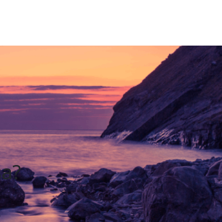
sa?
?