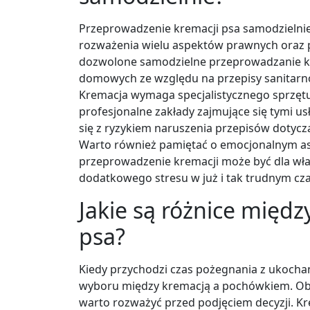
Przeprowadzenie kremacji psa samodzielni
rozważenia wielu aspektów prawnych oraz p
dozwolone samodzielne przeprowadzanie 
domowych ze względu na przepisy sanitarn
Kremacja wymaga specjalistycznego sprzęt
profesjonalne zakłady zajmujące się tymi 
się z ryzykiem naruszenia przepisów dotyc
Warto również pamiętać o emocjonalnym as
przeprowadzenie kremacji może być dla właś
dodatkowego stresu w już i tak trudnym czas
Jakie są różnice międ
psa?
Kiedy przychodzi czas pożegnania z ukocha
wyboru między kremacją a pochówkiem. Oba 
warto rozważyć przed podjęciem decyzji. 