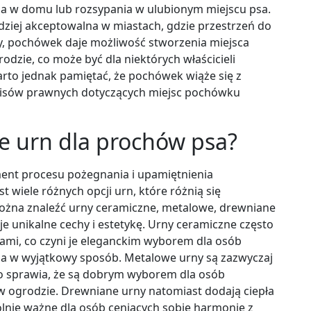
ia w domu lub rozsypania w ulubionym miejscu psa.
ardziej akceptowalna w miastach, gdzie przestrzeń do
ny, pochówek daje możliwość stworzenia miejsca
odzie, co może być dla niektórych właścicieli
arto jednak pamiętać, że pochówek wiąże się z
episów prawnych dotyczących miejsc pochówku
je urn dla prochów psa?
ment procesu pożegnania i upamiętnienia
 wiele różnych opcji urn, które różnią się
ożna znaleźć urny ceramiczne, metalowe, drewniane
e unikalne cechy i estetykę. Urny ceramiczne często
rami, co czyni je eleganckim wyborem dla osób
a w wyjątkowy sposób. Metalowe urny są zazwyczaj
co sprawia, że są dobrym wyborem dla osób
w ogrodzie. Drewniane urny natomiast dodają ciepła
lnie ważne dla osób ceniących sobie harmonię z