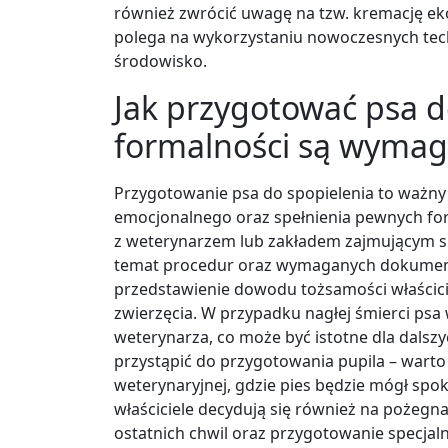
również zwrócić uwagę na tzw. kremację ekol
polega na wykorzystaniu nowoczesnych tech
środowisko.
Jak przygotować psa do
formalności są wyma
Przygotowanie psa do spopielenia to ważn
emocjonalnego oraz spełnienia pewnych for
z weterynarzem lub zakładem zajmującym się
temat procedur oraz wymaganych dokument
przedstawienie dowodu tożsamości właścici
zwierzęcia. W przypadku nagłej śmierci psa
weterynarza, co może być istotne dla dalsz
przystąpić do przygotowania pupila – warto
weterynaryjnej, gdzie pies będzie mógł spo
właściciele decydują się również na pożegn
ostatnich chwil oraz przygotowanie specjalny