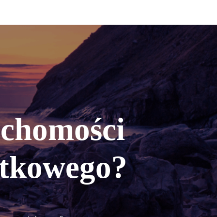
uchomości
ątkowego?