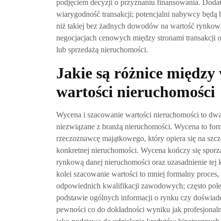
podjęciem decyzji o przyznaniu finansowania. Doda
wiarygodność transakcji; potencjalni nabywcy będą b
niż takiej bez żadnych dowodów na wartość rynko
negocjacjach cenowych między stronami transakcji
lub sprzedażą nieruchomości.
Jakie są różnice międz
wartości nieruchomości
Wycena i szacowanie wartości nieruchomości to dwa
niezwiązane z branżą nieruchomości. Wycena to fo
rzeczoznawcę majątkowego, który opiera się na szc
konkretnej nieruchomości. Wycena kończy się sporz
rynkową danej nieruchomości oraz uzasadnienie tej 
kolei szacowanie wartości to mniej formalny proce
odpowiednich kwalifikacji zawodowych; często pole
podstawie ogólnych informacji o rynku czy doświadc
pewności co do dokładności wyniku jak profesjonaln