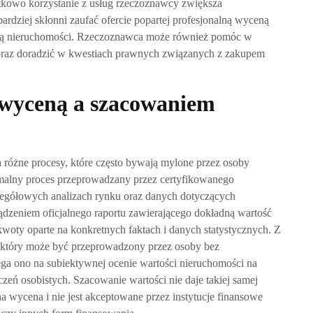
tkowo korzystanie z usług rzeczoznawcy zwiększa
ardziej skłonni zaufać ofercie popartej profesjonalną wyceną
wą nieruchomości. Rzeczoznawca może również pomóc w
 oraz doradzić w kwestiach prawnych związanych z zakupem
y wyceną a szacowaniem
 różne procesy, które często bywają mylone przez osoby
rmalny proces przeprowadzany przez certyfikowanego
zegółowych analizach rynku oraz danych dotyczących
ądzeniem oficjalnego raportu zawierającego dokładną wartość
kwoty oparte na konkretnych faktach i danych statystycznych. Z
s, który może być przeprowadzony przez osoby bez
ga ono na subiektywnej ocenie wartości nieruchomości na
zeń osobistych. Szacowanie wartości nie daje takiej samej
a wycena i nie jest akceptowane przez instytucje finansowe