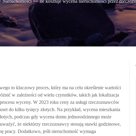
>
Nieruchomości
>> Ile kosztuje wycena nieruchomości przez rzeczo
go to kluczowy proces, który ma na celu określenie wartości
óżnić w zależności od wielu czynników, takich jak lokalizacja
go procesu wyceny. W 2023 roku ceny za usługi rzeczoznawców
set do kilku tysięcy złotych. Na przykład, wycena mieszkania
łotych, podczas gdy wycena domu jednorodzinnego może
uważyć, że niektórzy rzeczoznawcy stosują stawki godzinowe,
inę pracy. Dodatkowo, jeśli nieruchomość wymaga