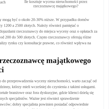
Ile kosztuje wycena nieruchomości przez
tach
rzeczoznawcę majątkowego?
ty mogą być o około 20-30% niższe. W przypadku domów
zy 1200 a 2500 złotych. Należy również pamiętać o
ojazdami rzeczoznawcy do miejsca wyceny oraz o opłatach za
 od 200 do 500 złotych. Często rzeczoznawcy oferują różne
lizy rynku czy konsultacje prawne, co również wpływa na
o rzeczoznawcę majątkowego
ci
o do przeprowadzenia wyceny nieruchomości, warto zacząć od
inny, którzy mieli wcześniej do czynienia z takimi usługami.
rtale branżowe oraz fora dyskusyjne, gdzie klienci dzielą się
nych specjalistów. Ważne jest również sprawdzenie
nawców; dobry specjalista powinien posiadać odpowiednie