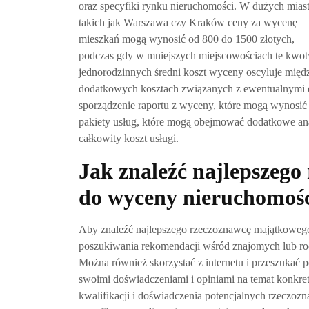
oraz specyfiki rynku nieruchomości. W dużych mias
takich jak Warszawa czy Kraków ceny za wycenę
mieszkań mogą wynosić od 800 do 1500 złotych,
podczas gdy w mniejszych miejscowościach te kwo
jednorodzinnych średni koszt wyceny oscyluje międ
dodatkowych kosztach związanych z ewentualnymi d
sporządzenie raportu z wyceny, które mogą wynosić
pakiety usług, które mogą obejmować dodatkowe ana
całkowity koszt usługi.
Jak znaleźć najlepszeg
do wyceny nieruchomoś
Aby znaleźć najlepszego rzeczoznawcę majątkoweg
poszukiwania rekomendacji wśród znajomych lub rodz
Można również skorzystać z internetu i przeszukać po
swoimi doświadczeniami i opiniami na temat konkret
kwalifikacji i doświadczenia potencjalnych rzeczoz