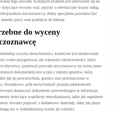
nywania tego zawodu. Kolejnym krokiem jest umówienie się na
 dotyczące wyceny oraz zapytać o orientacyjne koszty usług.
ofesjonalizm rzeczoznawcy; dobry specjalista powinien być
e metody pracy oraz podejście do klienta.
rzebne do wyceny
eczoznawcę
kładną wycenę nieruchomości, konieczne jest dostarczenie
ci warto przygotować akt własności nieruchomości, który
jest kluczowy, ponieważ pozwala rzeczoznawcy na ocenę stanu
istotnym dokumentem jest wypis z rejestru gruntów, który
akie jak jej powierzchnia, granice oraz przeznaczenie w
. Dodatkowo, jeśli nieruchomość posiada jakiekolwiek
 również dostarczyć dokumenty potwierdzające te informacje.
enty dotyczące wspólnoty mieszkaniowej, takie jak regulamin
oże również poprosić o dodatkowe materiały, takie jak plany
omogą mu w dokładniejszej ocenie jej wartości.