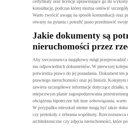
certyfikaty oraz licencje uprawniające go do wyko
konsultację, podczas której można omówić szczegóły
Warto zwrócić uwagę na sposób komunikacji oraz pr
otwarty na pytania i potrafić jasno przedstawić swoj
Jakie dokumenty są pot
nieruchomości przez rz
Aby rzeczoznawca majątkowy mógł przeprowadzić do
mu odpowiednich dokumentów. W pierwszej kolejnoś
potwierdza prawo do jej posiadania. Dokument ten 
prawnego nieruchomości oraz jej historii. Kolejnym 
zawiera szczegółowe informacje dotyczące działki, t
miejscowym planie zagospodarowania przestrzennego
obciążenia hipoteczne lub inne zobowiązania, warto
W przypadku mieszkań istotne mogą być także dokum
czy protokoły z zebrania wspólnoty. Rzeczoznawca m
architektoniczne czy zdjęcia nieruchomości, które p