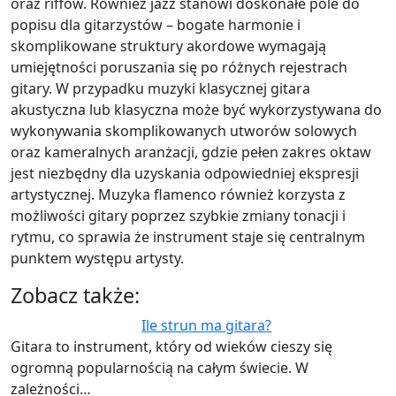
oraz riffów. Również jazz stanowi doskonałe pole do
popisu dla gitarzystów – bogate harmonie i
skomplikowane struktury akordowe wymagają
umiejętności poruszania się po różnych rejestrach
gitary. W przypadku muzyki klasycznej gitara
akustyczna lub klasyczna może być wykorzystywana do
wykonywania skomplikowanych utworów solowych
oraz kameralnych aranżacji, gdzie pełen zakres oktaw
jest niezbędny dla uzyskania odpowiedniej ekspresji
artystycznej. Muzyka flamenco również korzysta z
możliwości gitary poprzez szybkie zmiany tonacji i
rytmu, co sprawia że instrument staje się centralnym
punktem występu artysty.
Zobacz także:
Ile strun ma gitara?
Gitara to instrument, który od wieków cieszy się
ogromną popularnością na całym świecie. W
zależności…