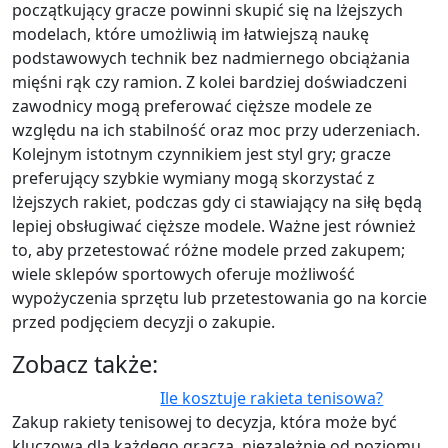
początkujący gracze powinni skupić się na lżejszych
modelach, które umożliwią im łatwiejszą naukę
podstawowych technik bez nadmiernego obciążania
mięśni rąk czy ramion. Z kolei bardziej doświadczeni
zawodnicy mogą preferować cięższe modele ze
względu na ich stabilność oraz moc przy uderzeniach.
Kolejnym istotnym czynnikiem jest styl gry; gracze
preferujący szybkie wymiany mogą skorzystać z
lżejszych rakiet, podczas gdy ci stawiający na siłę będą
lepiej obsługiwać cięższe modele. Ważne jest również
to, aby przetestować różne modele przed zakupem;
wiele sklepów sportowych oferuje możliwość
wypożyczenia sprzętu lub przetestowania go na korcie
przed podjęciem decyzji o zakupie.
Zobacz także:
Ile kosztuje rakieta tenisowa?
Zakup rakiety tenisowej to decyzja, która może być
kluczowa dla każdego gracza, niezależnie od poziomu…