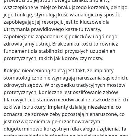
prowadzi do jej stopniowego zaniku. Implanty,
wszczepione w miejsce brakującego korzenia, pełniąc
jego funkcję, stymulują kość w analogiczny sposób,
zapobiegając jej resorpcji. Jest to kluczowe dla
utrzymania prawidłowego kształtu twarzy,
zapobiegania zapadaniu się policzków i ogólnego
zdrowia jamy ustnej. Brak zaniku kości to również
fundament dla stabilności przyszłych uzupełnień
protetycznych, takich jak korony czy mosty.
Kolejną nieocenioną zaletą jest fakt, że implanty
stomatologiczne nie wymagają naruszania sąsiednich,
zdrowych zębów. W przypadku tradycyjnych mostów
protetycznych, konieczne jest oszlifowanie zębów
filarowych, co stanowi nieodwracalne uszkodzenie ich
szkliwa i struktury. Implanty działają niezależnie, co
oznacza, że zdrowe zęby pozostają nienaruszone, co
jest rozwiązaniem w pełni zachowawczym i
długoterminowo korzystnym dla całego uzębienia. Ta