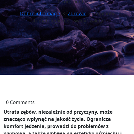
0 comments
Dobre informacje
>>
Zdrowie
>> Implanty
stomatologiczne – wady i zalety
0 Comments
Utrata zębów, niezależnie od przyczyny, może
znacząco wpłynąć na jakość życia. Ogranicza
komfort jedzenia, prowadzi do problemów z
wymową, a także wpływa na estetykę uśmiechu i