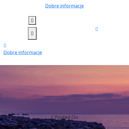
Skip
Dobre informacje
to
content
Dobre informacje
Posted On