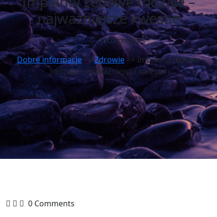
Implanty zębowe rodzaje –
najważniejsze kwestie
0 comments
Dobre informacje
>>
Zdrowie
>> Implanty zębowe
rodzaje – najważniejsze kwestie
0 Comments