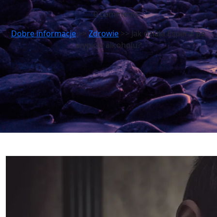
0 comments
Dobre informacje
>>
Zdrowie
>> Jak działa Esperal po
wypiciu alkoholu?