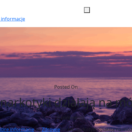
 informacje
Posted On
 narkotyki działają na m
0 comments
bre informacje
>>
Zdrowie
>> Jak narkotyki działają na mó