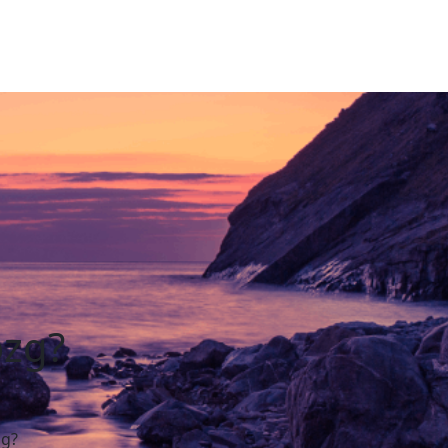
ózg?
zg?