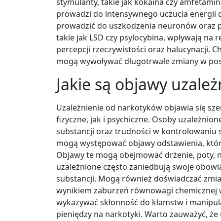
stymulanty, takie jak kokaina czy amfetam
prowadzi do intensywnego uczucia energii o
prowadzić do uszkodzenia neuronów oraz p
takie jak LSD czy psylocybina, wpływają na 
percepcji rzeczywistości oraz halucynacji. C
mogą wywoływać długotrwałe zmiany w pos
Jakie są objawy uzale
Uzależnienie od narkotyków objawia się s
fizyczne, jak i psychiczne. Osoby uzależnio
substancji oraz trudności w kontrolowaniu
mogą występować objawy odstawienia, które
Objawy te mogą obejmować drżenie, poty, nu
uzależnione często zaniedbują swoje obowi
substancji. Mogą również doświadczać zmian 
wynikiem zaburzeń równowagi chemicznej
wykazywać skłonność do kłamstw i manipula
pieniędzy na narkotyki. Warto zauważyć, że u