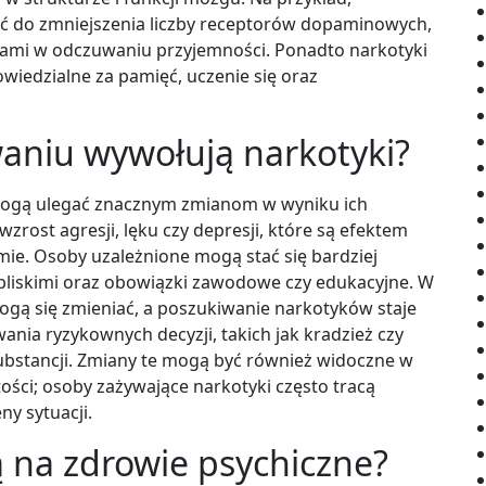
ć do zmniejszenia liczby receptorów dopaminowych,
ciami w odczuwaniu przyjemności. Ponadto narkotyki
edzialne za pamięć, uczenie się oraz
aniu wywołują narkotyki?
mogą ulegać znacznym zmianom w wyniku ich
rost agresji, lęku czy depresji, które są efektem
e. Osoby uzależnione mogą stać się bardziej
z bliskimi oraz obowiązki zawodowe czy edukacyjne. W
mogą się zmieniać, a poszukiwanie narkotyków staje
nia ryzykownych decyzji, takich jak kradzież czy
ubstancji. Zmiany te mogą być również widoczne w
ości; osoby zażywające narkotyki często tracą
y sytuacji.
ą na zdrowie psychiczne?