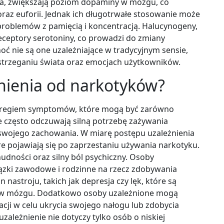
ina, zwiększają poziom dopaminy w mózgu, co
raz euforii. Jednak ich długotrwałe stosowanie może
roblemów z pamięcią i koncentracją. Halucynogeny,
receptory serotoniny, co prowadzi do zmiany
hoć nie są one uzależniające w tradycyjnym sensie,
trzeganiu świata oraz emocjach użytkowników.
żnienia od narkotyków?
zeregiem symptomów, które mogą być zarówno
ne często odczuwają silną potrzebę zażywania
 swojego zachowania. W miarę postępu uzależnienia
 pojawiają się po zaprzestaniu używania narkotyku.
dności oraz silny ból psychiczny. Osoby
ązki zawodowe i rodzinne na rzecz zdobywania
nastroju, takich jak depresja czy lęk, które są
 w mózgu. Dodatkowo osoby uzależnione mogą
cji w celu ukrycia swojego nałogu lub zdobycia
zależnienie nie dotyczy tylko osób o niskiej