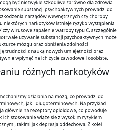
mogą być niezwykle szkodliwe zarówno dla zdrowia
stosowanie substancji psychoaktywnych prowadzi do
uszkodzenia narządów wewnętrznych czy choroby
niektórych narkotyków istnieje ryzyko wystąpienia
 czy wirusowe zapalenie wątroby typu C, szczególnie
ługotrwałe używanie substancji psychoaktywnych może
ukturze mózgu oraz obniżenia zdolności
ą trudności z nauką nowych umiejętności oraz
ywnie wpłynąć na ich życie zawodowe i osobiste.
ałaniu różnych narkotyków
echanizmy działania na mózg, co prowadzi do
minowych, jak i długoterminowych. Na przykład
ałają głównie na receptory opioidowe, co powoduje
ak ich stosowanie wiąże się z wysokim ryzykiem
znymi, takimi jak depresja oddechowa. Z kolei