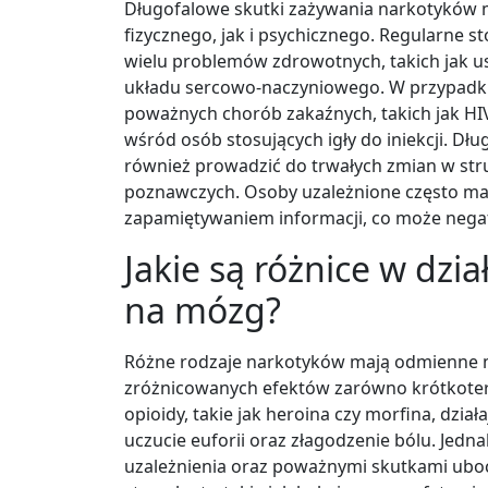
Długofalowe skutki zażywania narkotyków 
fizycznego, jak i psychicznego. Regularne 
wielu problemów zdrowotnych, takich jak 
układu sercowo-naczyniowego. W przypadku 
poważnych chorób zakaźnych, takich jak HIV
wśród osób stosujących igły do iniekcji. D
również prowadzić do trwałych zmian w str
poznawczych. Osoby uzależnione często maj
zapamiętywaniem informacji, co może negat
Jakie są różnice w dzi
na mózg?
Różne rodzaje narkotyków mają odmienne m
zróżnicowanych efektów zarówno krótkoter
opioidy, takie jak heroina czy morfina, dzi
uczucie euforii oraz złagodzenie bólu. Jedn
uzależnienia oraz poważnymi skutkami uboc