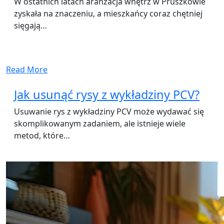
W ostatnich latach aranżacja wnętrz w Pruszkowie
zyskała na znaczeniu, a mieszkańcy coraz chętniej
sięgają…
Read More
Jak usunąć rysy z wykładziny PCV?
Usuwanie rys z wykładziny PCV może wydawać się
skomplikowanym zadaniem, ale istnieje wiele
metod, które…