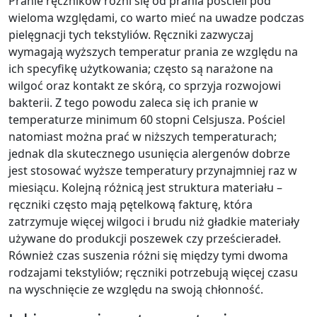
Pranie ręczników różni się od prania pościeli pod
wieloma względami, co warto mieć na uwadze podczas
pielęgnacji tych tekstyliów. Ręczniki zazwyczaj
wymagają wyższych temperatur prania ze względu na
ich specyfikę użytkowania; często są narażone na
wilgoć oraz kontakt ze skórą, co sprzyja rozwojowi
bakterii. Z tego powodu zaleca się ich pranie w
temperaturze minimum 60 stopni Celsjusza. Pościel
natomiast można prać w niższych temperaturach;
jednak dla skutecznego usunięcia alergenów dobrze
jest stosować wyższe temperatury przynajmniej raz w
miesiącu. Kolejną różnicą jest struktura materiału –
ręczniki często mają pętelkową fakturę, która
zatrzymuje więcej wilgoci i brudu niż gładkie materiały
używane do produkcji poszewek czy prześcieradeł.
Również czas suszenia różni się między tymi dwoma
rodzajami tekstyliów; ręczniki potrzebują więcej czasu
na wyschnięcie ze względu na swoją chłonność.