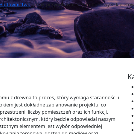
Budownictwo
>> Jak przygotować się do budowy szkielet
K
mu z drewna to proces, który wymaga staranności i
okiem jest dokładne zaplanowanie projektu, co
zestrzeni, liczby pomieszczeń oraz ich funkcji.
architektonicznym, który będzie odpowiadał naszym
istotnym elementem jest wybór odpowiedniej
unkowania terenowe, dostęp do mediów oraz