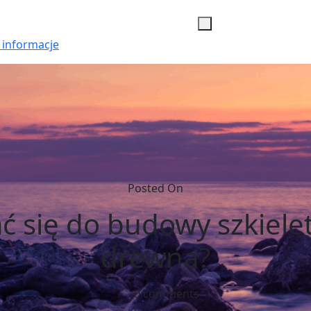
 informacje
Posted On
ać się do budowy szkiel
drewna?
0 comments