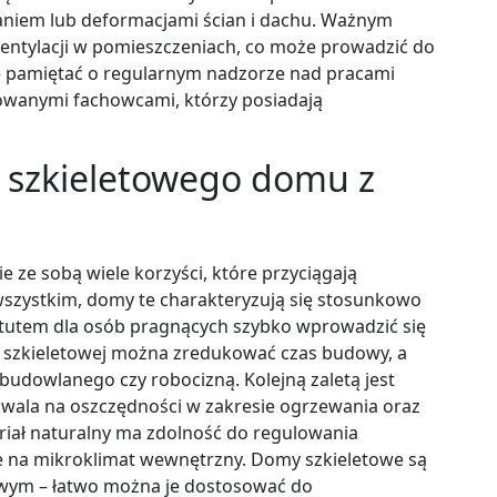
aniem lub deformacjami ścian i dachu. Ważnym
entylacji w pomieszczeniach, co może prowadzić do
że pamiętać o regularnym nadzorze nad pracami
owanymi fachowcami, którzy posiadają
y szkieletowego domu z
ze sobą wiele korzyści, które przyciągają
 wszystkim, domy te charakteryzują się stosunkowo
m atutem dla osób pragnących szybko wprowadzić się
ji szkieletowej można zredukować czas budowy, a
udowlanego czy robocizną. Kolejną zaletą jest
zwala na oszczędności w zakresie ogrzewania oraz
iał naturalny ma zdolność do regulowania
ie na mikroklimat wewnętrzny. Domy szkieletowe są
wym – łatwo można je dostosować do