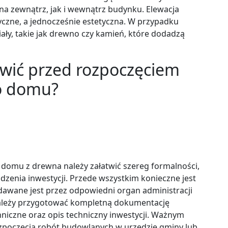
a zewnątrz, jak i wewnątrz budynku. Elewacja
czne, a jednocześnie estetyczna. W przypadku
ły, takie jak drewno czy kamień, które dodadzą
atwić przed rozpoczęciem
o domu?
domu z drewna należy załatwić szereg formalności,
zenia inwestycji. Przede wszystkim konieczne jest
awane jest przez odpowiedni organ administracji
należy przygotować kompletną dokumentację
hniczne oraz opis techniczny inwestycji. Ważnym
ozpoczęcia robót budowlanych w urzędzie gminy lub