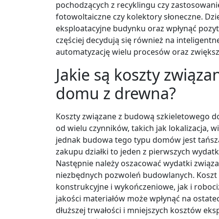
pochodzących z recyklingu czy zastosowanie
fotowoltaiczne czy kolektory słoneczne. Dz
eksploatacyjne budynku oraz wpłynąć pozyt
częściej decydują się również na inteligen
automatyzację wielu procesów oraz zwięks
Jakie są koszty związ
domu z drewna?
Koszty związane z budową szkieletowego do
od wielu czynników, takich jak lokalizacja, 
jednak budowa tego typu domów jest tańsza
zakupu działki to jeden z pierwszych wydat
Następnie należy oszacować wydatki związa
niezbędnych pozwoleń budowlanych. Koszt
konstrukcyjne i wykończeniowe, jak i roboc
jakości materiałów może wpłynąć na ostatecz
dłuższej trwałości i mniejszych kosztów ek