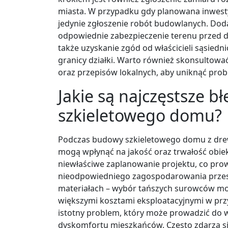
miasta. W przypadku gdy planowana inwest
jedynie zgłoszenie robót budowlanych. Do
odpowiednie zabezpieczenie terenu przed d
także uzyskanie zgód od właścicieli sąsiedn
granicy działki. Warto również skonsultow
oraz przepisów lokalnych, aby uniknąć prob
Jakie są najczęstsze 
szkieletowego domu?
Podczas budowy szkieletowego domu z drew
mogą wpłynąć na jakość oraz trwałość obie
niewłaściwe zaplanowanie projektu, co pro
nieodpowiedniego zagospodarowania przest
materiałach – wybór tańszych surowców mo
większymi kosztami eksploatacyjnymi w przys
istotny problem, który może prowadzić do
dyskomfortu mieszkańców. Często zdarza s