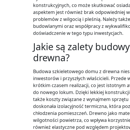
konstrukcyjnych, co może skutkować osiad
aspektem jest również brak odpowiedniej w
problemów z wilgocią i pleśnią. Należy tak
budowlanymi oraz współpracy z wykwalifik
doświadczenie w tego typu inwestycjach.
Jakie są zalety budow
drewna?
Budowa szkieletowego domu z drewna niesie 
inwestorów i przyszłych właścicieli. Przede
krótkim czasem realizacji, co jest istotny
do nowego lokum. Dzięki lekkiej konstrukc
także koszty związane z wynajmem sprzętu b
doskonała izolacyjność termiczna, która po
chłodzenia pomieszczeń. Drewno jako mater
wilgotności powietrza, co wpływa korzystn
również elastyczne pod względem projekto