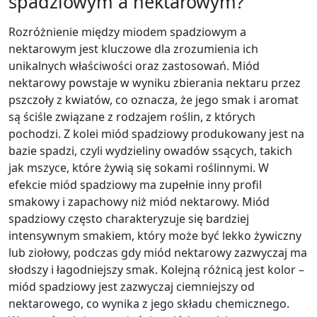
spadziowym a nektarowym?
Rozróżnienie między miodem spadziowym a
nektarowym jest kluczowe dla zrozumienia ich
unikalnych właściwości oraz zastosowań. Miód
nektarowy powstaje w wyniku zbierania nektaru przez
pszczoły z kwiatów, co oznacza, że jego smak i aromat
są ściśle związane z rodzajem roślin, z których
pochodzi. Z kolei miód spadziowy produkowany jest na
bazie spadzi, czyli wydzieliny owadów ssących, takich
jak mszyce, które żywią się sokami roślinnymi. W
efekcie miód spadziowy ma zupełnie inny profil
smakowy i zapachowy niż miód nektarowy. Miód
spadziowy często charakteryzuje się bardziej
intensywnym smakiem, który może być lekko żywiczny
lub ziołowy, podczas gdy miód nektarowy zazwyczaj ma
słodszy i łagodniejszy smak. Kolejną różnicą jest kolor –
miód spadziowy jest zazwyczaj ciemniejszy od
nektarowego, co wynika z jego składu chemicznego.