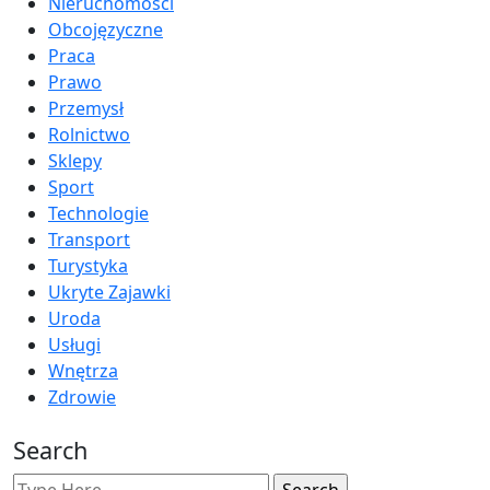
Nieruchomości
Obcojęzyczne
Praca
Prawo
Przemysł
Rolnictwo
Sklepy
Sport
Technologie
Transport
Turystyka
Ukryte Zajawki
Uroda
Usługi
Wnętrza
Zdrowie
Search