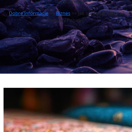
0 comments
Dobre informacje
>>
Biznes
>> Jak sprzedać złoto w
Mennicy Polskiej?