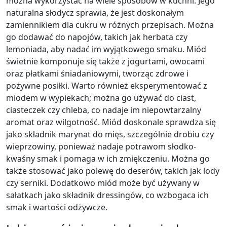
można wykorzystać na wiele sposobów w kuchni. Jego
naturalna słodycz sprawia, że jest doskonałym
zamiennikiem dla cukru w różnych przepisach. Można
go dodawać do napojów, takich jak herbata czy
lemoniada, aby nadać im wyjątkowego smaku. Miód
świetnie komponuje się także z jogurtami, owocami
oraz płatkami śniadaniowymi, tworząc zdrowe i
pożywne posiłki. Warto również eksperymentować z
miodem w wypiekach; można go używać do ciast,
ciasteczek czy chleba, co nadaje im niepowtarzalny
aromat oraz wilgotność. Miód doskonale sprawdza się
jako składnik marynat do mięs, szczególnie drobiu czy
wieprzowiny, ponieważ nadaje potrawom słodko-
kwaśny smak i pomaga w ich zmiękczeniu. Można go
także stosować jako polewę do deserów, takich jak lody
czy serniki. Dodatkowo miód może być używany w
sałatkach jako składnik dressingów, co wzbogaca ich
smak i wartości odżywcze.