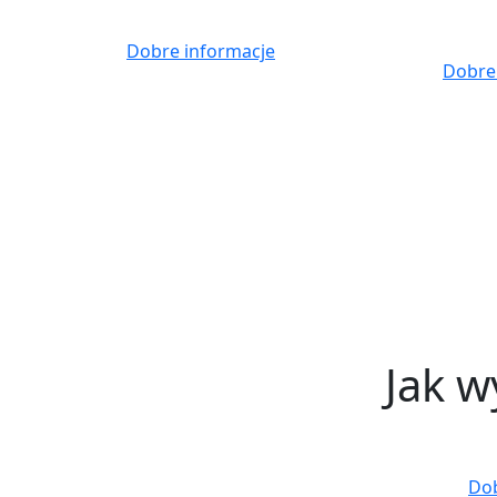
Skip
to
Dobre informacje
content
Dobre
Jak w
Dob