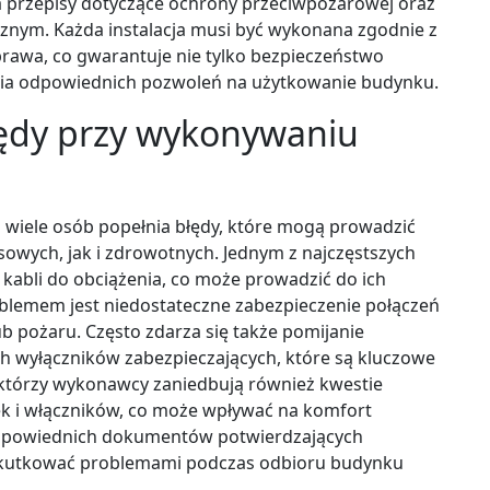
 przepisy dotyczące ochrony przeciwpożarowej oraz
znym. Każda instalacja musi być wykonana zgodnie z
rawa, co gwarantuje nie tylko bezpieczeństwo
nia odpowiednich pozwoleń na użytkowanie budynku.
błędy przy wykonywaniu
j wiele osób popełnia błędy, które mogą prowadzić
wych, jak i zdrowotnych. Jednym z najczęstszych
 kabli do obciążenia, co może prowadzić do ich
oblemem jest niedostateczne zabezpieczenie połączeń
ub pożaru. Często zdarza się także pomijanie
 wyłączników zabezpieczających, które są kluczowe
którzy wykonawcy zaniedbują również kwestie
ek i włączników, co może wpływać na komfort
dpowiednich dokumentów potwierdzających
skutkować problemami podczas odbioru budynku