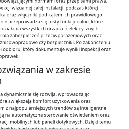
 obowiązującymi normami oraz przepisami prawa.
cji wizualnej całej instalacji, podczas której
dka oraz włączniki pod kątem ich prawidłowego
ie przeprowadza się testy funkcjonalne, które
działania wszystkich urządzeń elektrycznych.
rola zabezpieczeń przeciwporażeniowych oraz
różnicowoprądowe czy bezpieczniki. Po zakończeniu
ł odbioru, który dokumentuje wyniki inspekcji oraz
poprawek.
ozwiązania w zakresie
h
jna dynamicznie się rozwija, wprowadzając
óre zwiększają komfort użytkowania oraz
 z najpopularniejszych trendów są inteligentne
ają na automatyczne sterowanie oświetleniem oraz
acji mobilnych lub paneli dotykowych. Dzięki temu
indywidualnych potrzeb mieszkańców oraz