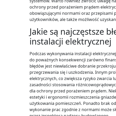
systemów. Warto również zwrócić uwagę na
ochrony przed porażeniem prądem elektryc
obowiązującymi normami oraz przepisami p
użytkowników, ale także możliwość uzyska
Jakie są najczęstsze 
instalacji elektrycznej
Podczas wykonywania instalacji elektryczne
do poważnych konsekwencji zarówno finanso
błędów jest niewłaściwe dobranie przekroju
przegrzewania się i uszkodzenia. Innym pr
elektrycznych, co zwiększa ryzyko zwarcia l
zasadności stosowania różnicowoprądowych
dla ochrony przed porażeniem prądem. Nie
estetyki i ergonomii rozmieszczenia gniazd
użytkowania pomieszczeń. Ponadto brak o
wykonanie prac zgodnie z normami może 
przez inspektora nadzoru budowlanego.