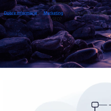
0 comments
Dobre informacje
>>
Marketing
>> Jak zacząć przygodę
z SEO?