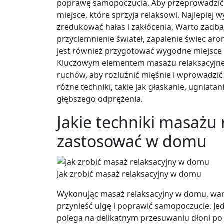
poprawę samopoczucia. Aby przeprowadzić
miejsce, które sprzyja relaksowi. Najlepiej
zredukować hałas i zakłócenia. Warto zadb
przyciemnienie świateł, zapalenie świec ar
jest również przygotować wygodne miejsce do
Kluczowym elementem masażu relaksacyjnego
ruchów, aby rozluźnić mięśnie i wprowadz
różne techniki, takie jak głaskanie, ugniat
głębszego odprężenia.
Jakie techniki masażu
zastosować w domu
Jak zrobić masaż relaksacyjny w domu
Wykonując masaż relaksacyjny w domu, wart
przynieść ulgę i poprawić samopoczucie. Je
polega na delikatnym przesuwaniu dłoni p