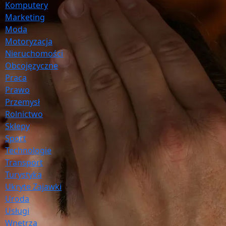
Komputery
Marketing
Moda
Motoryzacja
Nieruchomości
Obcojęzyczne
Praca
Prawo
Przemysł
Rolnictwo
Sklepy
Sport
Technologie
Transport
Turystyka
Ukryte Zajawki
Uroda
Usługi
Wnętrza