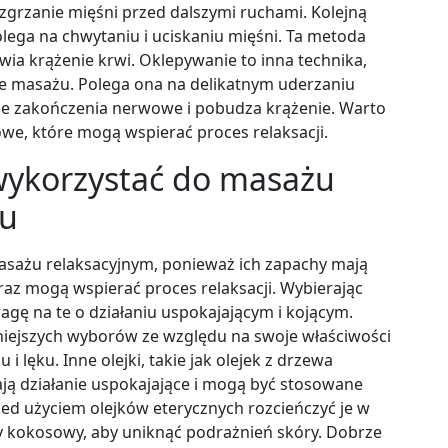
zgrzanie mięśni przed dalszymi ruchami. Kolejną
olega na chwytaniu i uciskaniu mięśni. Ta metoda
wia krążenie krwi. Oklepywanie to inna technika,
e masażu. Polega ona na delikatnym uderzaniu
uje zakończenia nerwowe i pobudza krążenie. Warto
we, które mogą wspierać proces relaksacji.
e wykorzystać do masażu
mu
masażu relaksacyjnym, ponieważ ich zapachy mają
z mogą wspierać proces relaksacji. Wybierając
gę na te o działaniu uspokajającym i kojącym.
niejszych wyborów ze względu na swoje właściwości
i lęku. Inne olejki, takie jak olejek z drzewa
ą działanie uspokajające i mogą być stosowane
ed użyciem olejków eterycznych rozcieńczyć je w
zy kokosowy, aby uniknąć podrażnień skóry. Dobrze