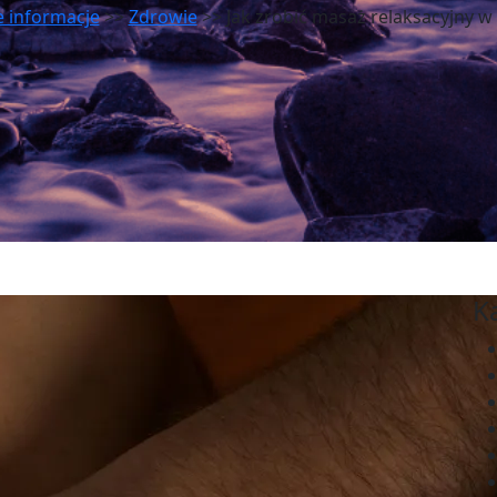
 informacje
>>
Zdrowie
>> Jak zrobić masaż relaksacyjny 
K