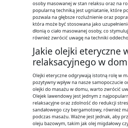
osoby masowanej w stan relaksu oraz na ro
popularną techniką jest ugniatanie, które p
pozwala na głębsze rozluźnienie oraz popra
która może być stosowana jako uzupełnieni
dłonią o ciało masowanej osoby, co stymul
również zwrócić uwagę na techniki oddecho
Jakie olejki eteryczn
relaksacyjnego w do
Olejki eteryczne odgrywają istotną rolę w 
pozytywny wpływ na nasze samopoczucie ora
olejki do masażu w domu, warto zwrócić uwa
Olejek lawendowy jest jednym z najpopular
relaksacyjne oraz zdolność do redukcji stresu 
sandałowego czy bergamotowy, również maj
podczas masażu. Ważne jest jednak, aby prz
oleju bazowym, takim jak olej migdałowy c