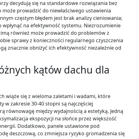
torzy decydują się na standardowe rozwiązania bez
co może prowadzić do niewłaściwego ustawienia
Innym częstym błędem jest brak analizy cieniowania;
o wpłynąć na efektywność systemu. Niezrozumienie
 zimą również może prowadzić do problemów z
sobie sprawy z konieczności regularnego czyszczenia
ogą znacznie obniżyć ich efektywność niezależnie od
 różnych kątów dachu dla
h wiąże się z wieloma zaletami i wadami, które
y w zakresie 30-40 stopni są najczęściej
ą równowagę między wydajnością a estetyką. Jedną
ksymalizacja ekspozycji na słońce przez większość
 energii. Dodatkowo, panele ustawione pod
dę deszczową, co zmniejsza ryzyko gromadzenia się