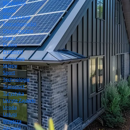
Marketing
Moda
Motoryzacja
Nieruchomości
Obcojęzyczne
Praca
Prawo
Przemysł
Rolnictwo
Sklepy
Sport
Technologie
Transport
Turystyka
Ukryte Zajawki
Uroda
Usługi
Wnętrza
Zdrowie