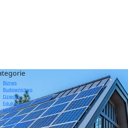
ategorie
Biznes
Budownictwo
Dziecko
Edukacja
Hobby
Imprezy
Komputery