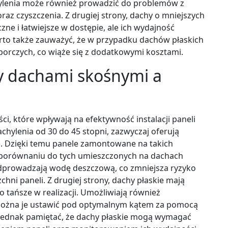
hylenia może również prowadzić do problemów z
raz czyszczenia. Z drugiej strony, dachy o mniejszych
zne i łatwiejsze w dostępie, ale ich wydajność
rto także zauważyć, że w przypadku dachów płaskich
porczych, co wiąże się z dodatkowymi kosztami.
zy dachami skośnymi a
ci, które wpływają na efektywność instalacji paneli
chylenia od 30 do 45 stopni, zazwyczaj oferują
eń. Dzięki temu panele zamontowane na takich
 porównaniu do tych umieszczonych na dachach
odprowadzają wodę deszczową, co zmniejsza ryzyko
ni paneli. Z drugiej strony, dachy płaskie mają
to tańsze w realizacji. Umożliwiają również
można je ustawić pod optymalnym kątem za pomocą
 jednak pamiętać, że dachy płaskie mogą wymagać