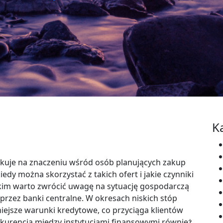
K
yskuje na znaczeniu wśród osób planujących zakup
edy można skorzystać z takich ofert i jakie czynniki
kim warto zwrócić uwagę na sytuację gospodarczą
rzez banki centralne. W okresach niskich stóp
iejsze warunki kredytowe, co przyciąga klientów
nkurencja między instytucjami finansowymi również