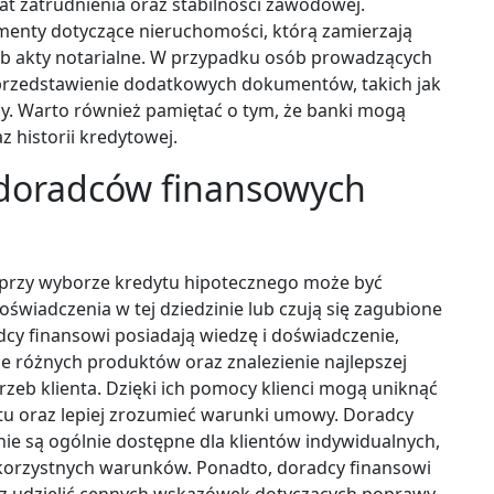
at zatrudnienia oraz stabilności zawodowej.
enty dotyczące nieruchomości, którą zamierzają
b akty notarialne. W przypadku osób prowadzących
 przedstawienie dodatkowych dokumentów, takich jak
my. Warto również pamiętać o tym, że banki mogą
 historii kredytowej.
 doradców finansowych
?
 przy wyborze kredytu hipotecznego może być
oświadczenia w tej dziedzinie lub czują się zagubione
cy finansowi posiadają wiedzę i doświadczenie,
e różnych produktów oraz znalezienie najlepszej
zeb klienta. Dzięki ich pomocy klienci mogą uniknąć
tu oraz lepiej zrozumieć warunki umowy. Doradcy
nie są ogólnie dostępne dla klientów indywidualnych,
 korzystnych warunków. Ponadto, doradcy finansowi
z udzielić cennych wskazówek dotyczących poprawy