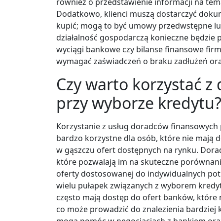
również o przedstawienie informacji na tem
Dodatkowo, klienci muszą dostarczyć dokum
kupić; mogą to być umowy przedwstępne lu
działalność gospodarczą konieczne będzie
wyciągi bankowe czy bilanse finansowe fir
wymagać zaświadczeń o braku zadłużeń oraz
Czy warto korzystać z
przy wyborze kredytu
Korzystanie z usług doradców finansowych
bardzo korzystne dla osób, które nie mają d
w gąszczu ofert dostępnych na rynku. Dorad
które pozwalają im na skuteczne porównani
oferty dostosowanej do indywidualnych potr
wielu pułapek związanych z wyborem kredy
często mają dostęp do ofert banków, które 
co może prowadzić do znalezienia bardziej
mogą pomóc w negocjacjach z bankiem ora