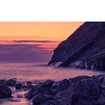
zne?
e?