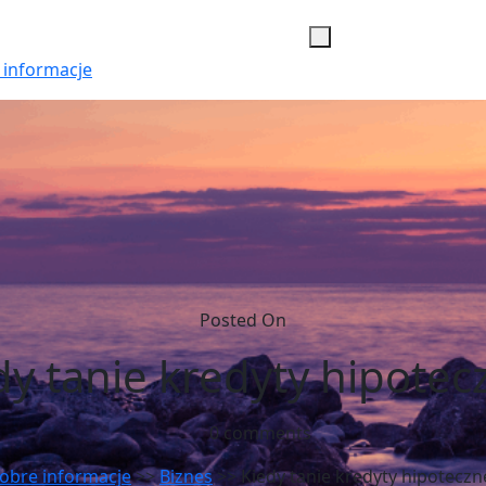
 informacje
Posted On
dy tanie kredyty hipotec
0 comments
obre informacje
>>
Biznes
>> Kiedy tanie kredyty hipoteczn