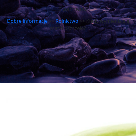
0 comments
Dobre informacje
>>
Rolnictwo
>> Kiedy wymienia się
matki pszczele?