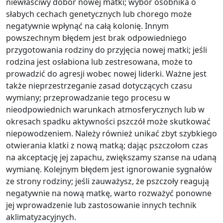
niewłaściwy dobór nowej matki; wybór osobnika o
słabych cechach genetycznych lub chorego może
negatywnie wpłynąć na całą kolonię. Innym
powszechnym błędem jest brak odpowiedniego
przygotowania rodziny do przyjęcia nowej matki; jeśli
rodzina jest osłabiona lub zestresowana, może to
prowadzić do agresji wobec nowej liderki. Ważne jest
także nieprzestrzeganie zasad dotyczących czasu
wymiany; przeprowadzanie tego procesu w
nieodpowiednich warunkach atmosferycznych lub w
okresach spadku aktywności pszczół może skutkować
niepowodzeniem. Należy również unikać zbyt szybkiego
otwierania klatki z nową matką; dając pszczołom czas
na akceptację jej zapachu, zwiększamy szanse na udaną
wymianę. Kolejnym błędem jest ignorowanie sygnałów
ze strony rodziny; jeśli zauważysz, że pszczoły reagują
negatywnie na nową matkę, warto rozważyć ponowne
jej wprowadzenie lub zastosowanie innych technik
aklimatyzacyjnych.