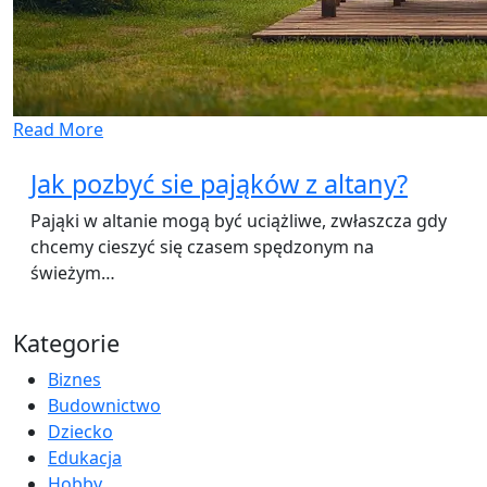
Read More
Jak pozbyć sie pająków z altany?
Pająki w altanie mogą być uciążliwe, zwłaszcza gdy
chcemy cieszyć się czasem spędzonym na
świeżym…
Kategorie
Biznes
Budownictwo
Dziecko
Edukacja
Hobby