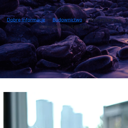
0 comments
Dobre informacje
>>
Budownictwo
>> Klimatyzacja w
domu jednorodzinnym