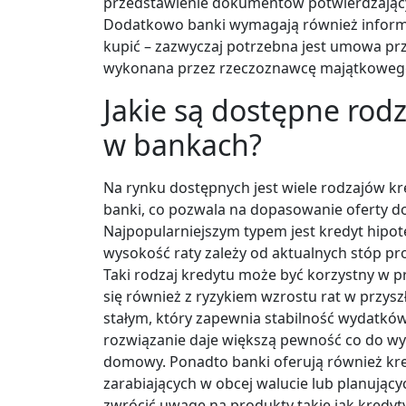
przedstawienie dokumentów potwierdzających
Dodatkowo banki wymagają również informa
kupić – zazwyczaj potrzebna jest umowa p
wykonana przez rzeczoznawcę majątkoweg
Jakie są dostępne rod
w bankach?
Na rynku dostępnych jest wiele rodzajów k
banki, co pozwala na dopasowanie oferty do
Najpopularniejszym typem jest kredyt hip
wysokość raty zależy od aktualnych stóp p
Taki rodzaj kredytu może być korzystny w 
się również z ryzykiem wzrostu rat w przysz
stałym, który zapewnia stabilność wydatków p
rozwiązanie daje większą pewność co do wys
domowy. Ponadto banki oferują również kre
zarabiających w obcej walucie lub planując
zwrócić uwagę na produkty takie jak kredy