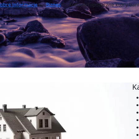
obre informacje
>>
Biznes
>> Kredyty hipoteczne który ban
K