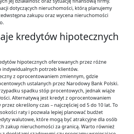
 jej działalność oraz sytuację finansową firmy.
cji dotyczących nieruchomości, którą planujemy
rzedwstępna zakupu oraz wycena nieruchomości
o.
zaje kredytów hipotecznych
redytów hipotecznych oferowanych przez różne
 indywidualnych potrzeb klientów.
oteczny z oprocentowaniem zmiennym, gdzie
rocentowych ustalanych przez Narodowy Bank Polski.
przypadku spadku stóp procentowych, jednak wiąże
łości. Alternatywą jest kredyt z oprocentowaniem
rzez określony czas – najczęściej od 5 do 10 lat. To
okości raty i pozwala lepiej planować budżet
dyty walutowe, które mogą być atrakcyjne dla osób
ych zakup nieruchomości za granicą. Warto również
ty z dopłatami rządowymi czy programy wspierające