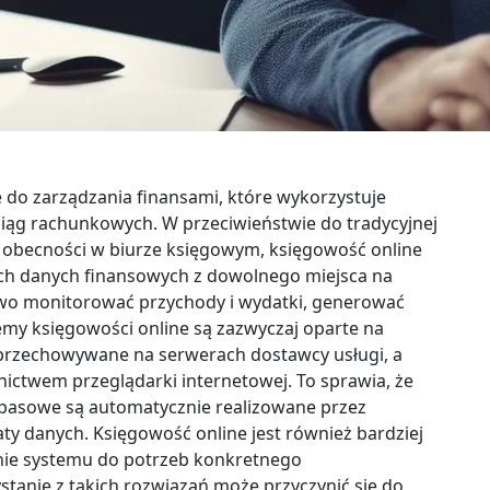
 do zarządzania finansami, które wykorzystuje
iąg rachunkowych. W przeciwieństwie do tradycyjnej
j obecności w biurze księgowym, księgowość online
ch danych finansowych z dowolnego miejsca na
two monitorować przychody i wydatki, generować
emy księgowości online są zazwyczaj oparte na
 przechowywane na serwerach dostawcy usługi, a
ictwem przeglądarki internetowej. To sprawia, że
apasowe są automatycznie realizowane przez
ty danych. Księgowość online jest również bardziej
nie systemu do potrzeb konkretnego
stanie z takich rozwiązań może przyczynić się do