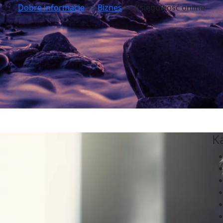
Dobre informacje
>>
Biznes
>> Księgowość online
K