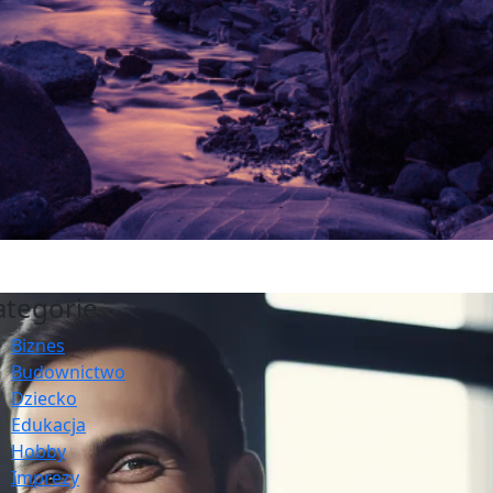
ategorie
Biznes
Budownictwo
Dziecko
Edukacja
Hobby
Imprezy