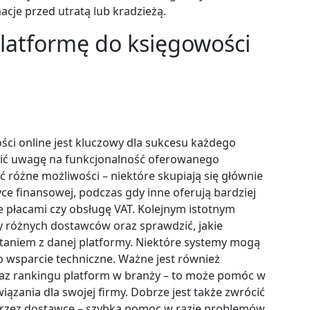
cje przed utratą lub kradzieżą.
platformę do księgowości
ci online jest kluczowy dla sukcesu każdego
cić uwagę na funkcjonalność oferowanego
óżne możliwości – niektóre skupiają się głównie
ce finansowej, podczas gdy inne oferują bardziej
 płacami czy obsługę VAT. Kolejnym istotnym
y różnych dostawców oraz sprawdzić, jakie
taniem z danej platformy. Niektóre systemy mogą
b wsparcie techniczne. Ważne jest również
raz rankingu platform w branży – to może pomóc w
iązania dla swojej firmy. Dobrze jest także zwrócić
rzez dostawcę – szybka pomoc w razie problemów