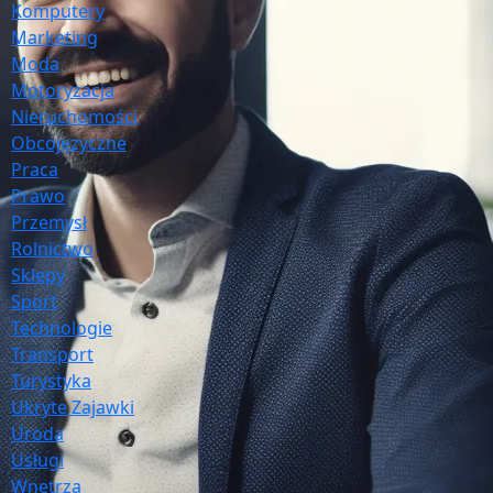
Komputery
Marketing
Moda
Motoryzacja
Nieruchomości
Obcojęzyczne
Praca
Prawo
Przemysł
Rolnictwo
Sklepy
Sport
Technologie
Transport
Turystyka
Ukryte Zajawki
Uroda
Usługi
Wnętrza