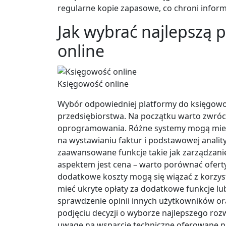
regularne kopie zapasowe, co chroni informa
Jak wybrać najlepszą 
online
Księgowość online
Wybór odpowiedniej platformy do księgowoś
przedsiębiorstwa. Na początku warto zwró
oprogramowania. Różne systemy mogą mieć r
na wystawianiu faktur i podstawowej anality
zaawansowane funkcje takie jak zarządzanie
aspektem jest cena – warto porównać ofert
dodatkowe koszty mogą się wiązać z korzys
mieć ukryte opłaty za dodatkowe funkcje lu
sprawdzenie opinii innych użytkowników o
podjęciu decyzji o wyborze najlepszego rozw
uwagę na wsparcie techniczne oferowane p