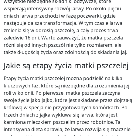
wszystkie niezbędne składniki odżywcze, które
wspierają intensywny rozwój larwy. Po około pięciu
dniach larwa przechodzi w fazę poczwarki, gdzie
następuje dalsza transformacja. W tym czasie larwa
zmienia się w dorosłą pszczołę, a cały proces trwa
zaledwie 16 dni. Warto zauważyć, że matka pszczela
różni się od innych pszczół nie tylko rozmiarem, ale
także długością życia oraz zdolnością do składania jaj.
Jakie są etapy życia matki pszczelej
Etapy życia matki pszczelej można podzielić na kilka
kluczowych faz, które są niezbędne dla zrozumienia jej
roli w kolonii. Po pierwsze, matka pszczela zaczyna
swoje życie jako jajko, które jest składane przez dojrzałą
królową w specjalnie przygotowanych komórkach. Po
trzech dniach z jajka wykluwa się larwa, która jest
karmiona mleczkiem pszczelim przez robotnice. Ta
intensywna dieta sprawia, że larwa rozwija się znacznie