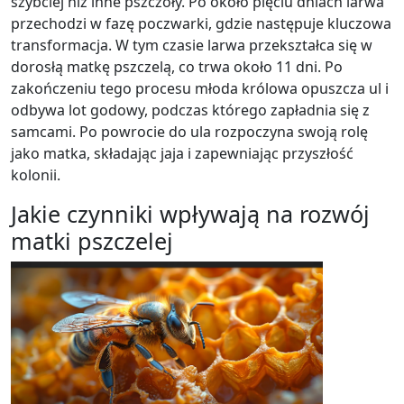
szybciej niż inne pszczoły. Po około pięciu dniach larwa
przechodzi w fazę poczwarki, gdzie następuje kluczowa
transformacja. W tym czasie larwa przekształca się w
dorosłą matkę pszczelą, co trwa około 11 dni. Po
zakończeniu tego procesu młoda królowa opuszcza ul i
odbywa lot godowy, podczas którego zapładnia się z
samcami. Po powrocie do ula rozpoczyna swoją rolę
jako matka, składając jaja i zapewniając przyszłość
kolonii.
Jakie czynniki wpływają na rozwój
matki pszczelej