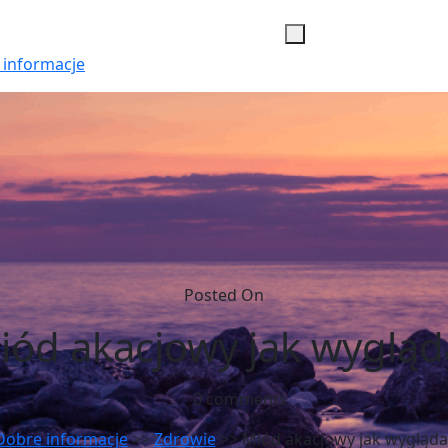
 informacje
Posted On
iód akacjowy jak wygląd
0 comments
Dobre informacje
>>
Zdrowie
>> Miód akacjowy jak wygląda