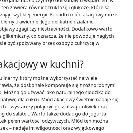
 organizmu, co czyni go doskonałym wsparciem w
ten zawiera również fruktozę i glukozę, które są
zając szybkiej energii. Ponadto miód akacjowy może
blemy trawienne. Jego delikatne działanie
objawy zgagi czy niestrawności. Dodatkowo warto
s glikemiczny, co oznacza, że nie powoduje nagłych
że być spożywany przez osoby z cukrzycą w
akacjowy w kuchni?
ulinarny, który można wykorzystać na wiele
rawia, że doskonale komponuje się z różnorodnymi
o. Można go używać jako naturalnego słodzika do
rnatywę dla cukru. Miód akacjowy świetnie nadaje się
 – wystarczy połączyć go z oliwą z oliwek oraz
ing do sałatek. Warto także dodać go do jogurtu
tek pełen wartości odżywczych. Miód ten można
eczek – nadaje im wilgotności oraz wyjątkowego