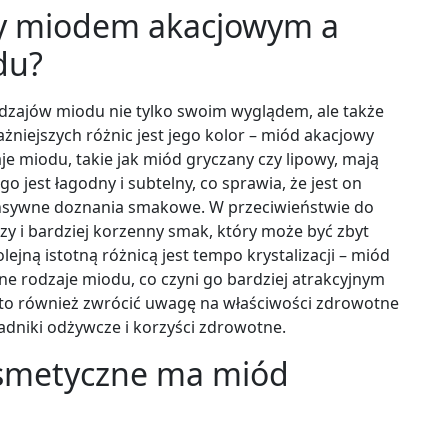
dzy miodem akacjowym a
du?
odzajów miodu nie tylko swoim wyglądem, ale także
żniejszych różnic jest jego kolor – miód akacjowy
je miodu, takie jak miód gryczany czy lipowy, mają
 jest łagodny i subtelny, co sprawia, że jest on
ntensywne doznania smakowe. W przeciwieństwie do
y i bardziej korzenny smak, który może być zbyt
jną istotną różnicą jest tempo krystalizacji – miód
nne rodzaje miodu, co czyni go bardziej atrakcyjnym
arto również zwrócić uwagę na właściwości zdrowotne
adniki odżywcze i korzyści zdrowotne.
osmetyczne ma miód