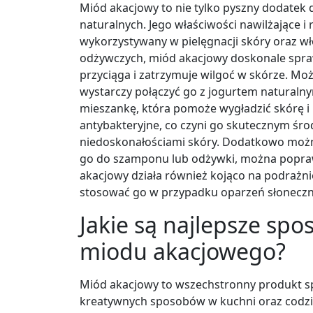
Miód akacjowy to nie tylko pyszny dodatek 
naturalnych. Jego właściwości nawilżające i 
wykorzystywany w pielęgnacji skóry oraz wł
odżywczych, miód akacjowy doskonale spraw
przyciąga i zatrzymuje wilgoć w skórze. Mo
wystarczy połączyć go z jogurtem naturalny
mieszankę, która pomoże wygładzić skórę i 
antybakteryjne, co czyni go skutecznym śro
niedoskonałościami skóry. Dodatkowo możn
go do szamponu lub odżywki, można popraw
akacjowy działa również kojąco na podrażni
stosować go w przypadku oparzeń słoneczn
Jakie są najlepsze sp
miodu akacjowego?
Miód akacjowy to wszechstronny produkt s
kreatywnych sposobów w kuchni oraz codzi