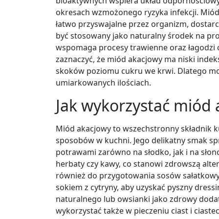
bioaktywnych wspiera układ odpornościowy
okresach wzmożonego ryzyka infekcji. Miód 
łatwo przyswajalne przez organizm, dostarc
być stosowany jako naturalny środek na pro
wspomaga procesy trawienne oraz łagodzi 
zaznaczyć, że miód akacjowy ma niski indek
skoków poziomu cukru we krwi. Dlatego mo
umiarkowanych ilościach.
Jak wykorzystać miód 
Miód akacjowy to wszechstronny składnik k
sposobów w kuchni. Jego delikatny smak sp
potrawami zarówno na słodko, jak i na słon
herbaty czy kawy, co stanowi zdrowszą alte
również do przygotowania sosów sałatkowych
sokiem z cytryny, aby uzyskać pyszny dress
naturalnego lub owsianki jako zdrowy doda
wykorzystać także w pieczeniu ciast i ciast