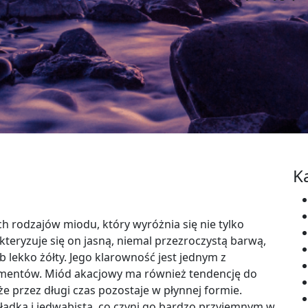
K
h rodzajów miodu, który wyróżnia się nie tylko
eryzuje się on jasną, niemal przezroczystą barwą,
lekko żółty. Jego klarowność jest jednym z
mentów. Miód akacjowy ma również tendencję do
że przez długi czas pozostaje w płynnej formie.
gładka i jedwabista, co czyni go bardzo przyjemnym w