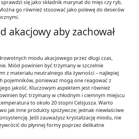
sprawdzi się jako składnik marynat do mięs czy ryb,
 Można go również stosować jako polewę do deserów
tycznymi.
d akacjowy aby zachował
 zdrowotnych miodu akacjowego przez długi czas,
e. Miód powinien być trzymany w szczelnie
 z materiału neutralnego dla żywności – najlepiej
wych pojemników, ponieważ mogą one reagować z
jego jakość. Kluczowym aspektem jest również
owinien być trzymany w chłodnym i ciemnym miejscu
a temperatura to około 20 stopni Celsjusza. Warto
atwo jak inne produkty spożywcze; jednak niewłaściwe
systencję. Jeśli zauważysz krystalizację miodu, nie
zywrócić do płynnej formy poprzez delikatne