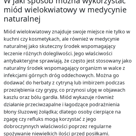
W jaki sposób można wykorzystać
miód wielokwiatowy w medycynie
naturalnej
Miód wielokwiatowy znajduje swoje miejsce nie tylko w
kuchni czy kosmetykach, ale również w medycynie
naturalnej jako skuteczny środek wspomagający
leczenie różnych dolegliwości. Jego właściwości
antybakteryjne sprawiają, że często jest stosowany jako
naturalny środek wspomagający organizm w walce z
infekcjami górnych dróg oddechowych. Można go
dodawać do herbaty z cytryną lub imbirzem podczas
przeziębienia czy grypy, co przynosi ulgę w objawach
kaszlu oraz bólu gardła. Miód wykazuje również
działanie przeciwzapalne i łagodzące podrażnienia
błony śluzowej żołądka; dlatego osoby cierpiące na
zgagę czy refluks mogą korzystać z jego
dobroczynnych właściwości poprzez regularne
spożywanie niewielkich ilości przed posiłkami.