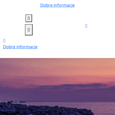
Skip
Dobre informacje
to
content
Dobre informacje
Posted On