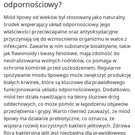
odpornościowy?
Miód lipowy od wieków był stosowany jako naturalny
środek wspierający układ odpornościowy. Jego
właściwości przeciwzapalne oraz antyoksydacyjne
przyczyniają się do wzmocnienia organizmu w walce z
infekcjami. Zawarte w nim substancje bioaktywne, takie
jak flawonoidy i kwasy fenolowe, mają zdolność do
neutralizowania wolnych rodników, co pomaga w
ochronie komórek przed uszkodzeniem. Regularne
spożywanie miodu lipowego może zwiększyć produkcję
białych krwinek, które są kluczowe dla prawidłowego
funkcjonowania układu odpornościowego. Dodatkowo,
miód ten działa nawilżająco na błony śluzowe dróg
oddechowych, co może pomóc w łagodzeniu objawów
przeziębienia i grypy. Warto również zauważyć, że miód
lipowy ma działanie prebiotyczne, co oznacza, że
wspiera rozwój korzystnych bakterii jelitowych. Zdrowa
flora bakteryjna jelit jest niezbędna dla prawidłowego