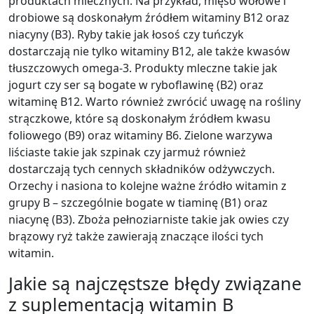
produktach mlecznych. Na przykład, mięso wołowe i
drobiowe są doskonałym źródłem witaminy B12 oraz
niacyny (B3). Ryby takie jak łosoś czy tuńczyk
dostarczają nie tylko witaminy B12, ale także kwasów
tłuszczowych omega-3. Produkty mleczne takie jak
jogurt czy ser są bogate w ryboflawinę (B2) oraz
witaminę B12. Warto również zwrócić uwagę na rośliny
strączkowe, które są doskonałym źródłem kwasu
foliowego (B9) oraz witaminy B6. Zielone warzywa
liściaste takie jak szpinak czy jarmuż również
dostarczają tych cennych składników odżywczych.
Orzechy i nasiona to kolejne ważne źródło witamin z
grupy B – szczególnie bogate w tiaminę (B1) oraz
niacynę (B3). Zboża pełnoziarniste takie jak owies czy
brązowy ryż także zawierają znaczące ilości tych
witamin.
Jakie są najczęstsze błędy związane
z suplementacją witamin B