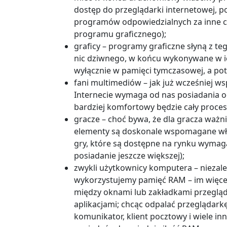
dostęp do przeglądarki internetowej, 
programów odpowiedzialnych za inne c
programu graficznego);
graficy – programy graficzne słyną z 
nic dziwnego, w końcu wykonywane w 
wyłącznie w pamięci tymczasowej, a pot
fani multimediów – jak już wcześniej w
Internecie wymaga od nas posiadania odp
bardziej komfortowy będzie cały proces
gracze – choć bywa, że dla gracza ważnie
elementy są doskonale wspomagane wła
gry, które są dostępne na rynku wymaga
posiadanie jeszcze większej);
zwykli użytkownicy komputera – niezal
wykorzystujemy pamięć RAM – im więcej 
między oknami lub zakładkami przegląda
aplikacjami; chcąc odpalać przeglądark
komunikator, klient pocztowy i wiele 