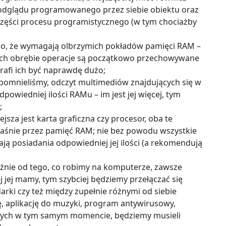
podglądu programowanego przez siebie obiektu oraz
zęści procesu programistycznego (w tym chociażby
tego, że wymagają olbrzymich pokładów pamięci RAM –
ich obrębie operacje są początkowo przechowywane
rafi ich być naprawdę dużo;
spomnieliśmy, odczyt multimediów znajdujących się w
owiedniej ilości RAMu – im jest jej więcej, tym
;
jsza jest karta graficzna czy procesor, oba te
śnie przez pamięć RAM; nie bez powodu wszystkie
ją posiadania odpowiedniej jej ilości (a rekomendują
eżnie od tego, co robimy na komputerze, zawsze
jej mamy, tym szybciej będziemy przełączać się
rki czy też między zupełnie różnymi od siebie
ę, aplikację do muzyki, program antywirusowy,
innych w tym samym momencie, będziemy musieli