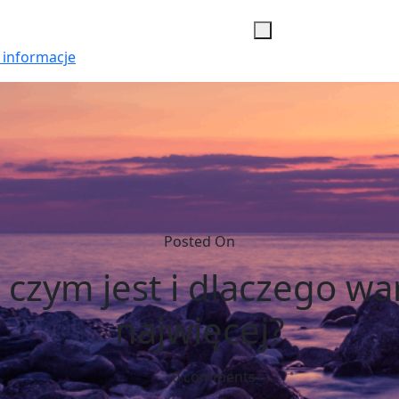
 informacje
Posted On
zym jest i dlaczego war
najwięcej?
0 comments