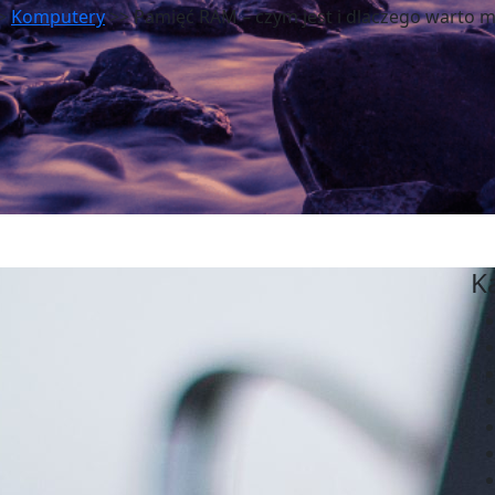
>
Komputery
>> Pamięć RAM – czym jest i dlaczego warto mie
K