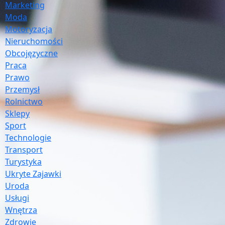
Marketing
Moda
Motoryzacja
Nieruchomości
Obcojęzyczne
Praca
Prawo
Przemysł
Rolnictwo
Sklepy
Sport
Technologie
Transport
Turystyka
Ukryte Zajawki
Uroda
Usługi
Wnętrza
Zdrowie