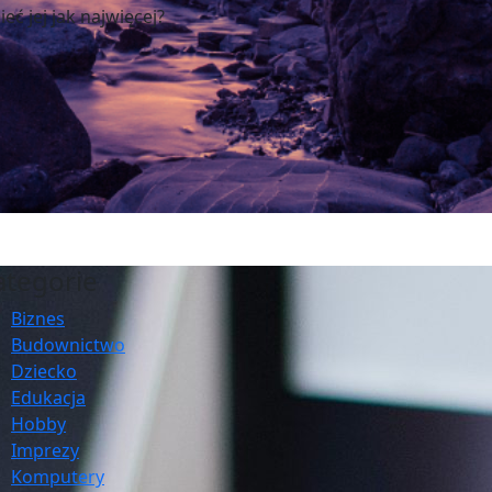
ć jej jak najwięcej?
ategorie
Biznes
Budownictwo
Dziecko
Edukacja
Hobby
Imprezy
Komputery